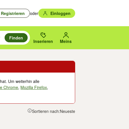
Registrieren
oder
Einloggen
Finden
en durchsuchen und mit Eingabetaste auswählen.
n um zu suchen, oder Vorschläge mit den Pfeiltasten nach oben/unten
des gewählten Orts oder PLZ.
Inserieren
Meins
hat. Um weiterhin alle
le Chrome
,
Mozilla Firefox
,
Sortieren nach:
Neueste