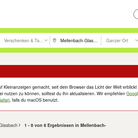
Verschenken & Tauschen
Ganzer Ort
ken um zu suchen, oder Vorschläge mit den Pfeiltasten nach oben/unt
PLZ oder Ort eingeben. Eingabetaste drücke
Suche im Umkreis 
f Kleinanzeigen gemacht, seit dein Browser das Licht der Welt erblickt 
i nutzen zu können, solltest du ihn aktualisieren. Wir empfehlen
Goog
Safari
, falls du macOS benutzt.
-Glasbach
1 - 8 von 8 Ergebnissen in Mellenbach-