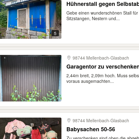
Hühnerstall gegen Selbsta
Gebe einen wunderschönen Stall für 
Sitzstangen, Nestern und...
5
98744 Mellenbach-​Glasbach
Garagentor zu verschenke
2,44m breit, 2,09m hoch. Muss selb
voraus ausgemachten...
98744 Mellenbach-​Glasbach
Babysachen 50-56
Zu verschenken sind oben die abgeb