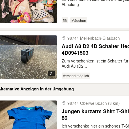
Abholung
56
Mädchen
98744 Mellenbach-​Glasbach
Audi A8 D2 4D Schalter H
4D0941503
Zum verschenken ist ein Schalter fü
Audi A8 (D2...
2
Versand möglich
Alternative Anzeigen in der Umgebung
98744 Oberweißbach (3 km)
Jungen kurzarm Shirt T-Sh
86
Ich verschenke hier ein schönes T-S