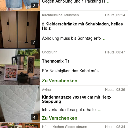
Gegen Abholung und 1 Packung H
...
3
Kirchheim bei München
Heute, 09:14
2 Kleiderschränke mit Schubladen, helles
Holz
Abholung muss bis Sonntag erfo
...
2
Ottobrunn
Heute, 08:47
Thermomix T1
Für Nostalgiker, das Kabel müs
...
Zu Verschenken
Aying
Heute, 08:36
Kindermatratze 70x140 cm mit Herz-
Steppung
Ich verkaufe diese gut erhalte
...
4
Zu Verschenken
Höhenkirchen-Siegertsbrunn
Heute, 08:34