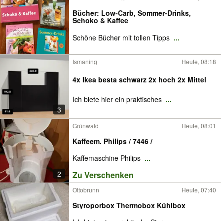
Bücher: Low-Carb, Sommer-Drinks,
Schoko & Kaffee
Schöne Bücher mit tollen Tipps
...
Ismaning
Heute, 08:18
4x Ikea besta schwarz 2x hoch 2x Mittel
Ich biete hier ein praktisches
...
3
Grünwald
Heute, 08:01
Kaffeem. Philips / 7446 /
Kaffemaschine Philips
...
2
Zu Verschenken
Ottobrunn
Heute, 07:40
Styroporbox Thermobox Kühlbox