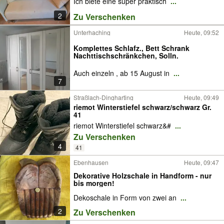
Ich biete eine super praktisch
...
2
Zu Verschenken
Unterhaching
Heute, 09:52
Komplettes Schlafz., Bett Schrank
Nachttischschränkchen, Solln.
Auch einzeln , ab 15 August in
...
7
Straßlach-Dingharting
Heute, 09:49
riemot Winterstiefel schwarz/schwarz Gr.
41
riemot Winterstiefel schwarz&#
...
Zu Verschenken
4
41
Ebenhausen
Heute, 09:47
Dekorative Holzschale in Handform - nur
bis morgen!
Dekoschale in Form von zwei an
...
2
Zu Verschenken