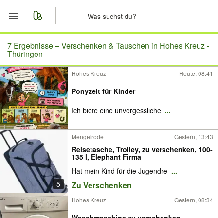
Start
7 Ergebnisse –
Verschenken & Tauschen in Hohes Kreuz -
Thüringen
Merkliste
Hohes Kreuz
Heute, 08:41
Nachrichten
Ponyzeit für Kinder
Ich biete eine unvergessliche
...
Anzeige aufgeben
Mengelrode
Gestern, 13:43
Reisetasche, Trolley, zu verschenken, 100-
135 l, Elephant Firma
Hat mein Kind für die Jugendre
...
5
Zu Verschenken
Hohes Kreuz
Gestern, 08:34
Waschmaschine zu verschenken