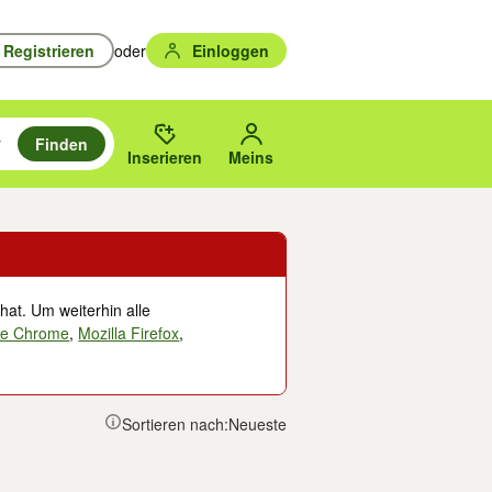
Registrieren
oder
Einloggen
Finden
en durchsuchen und mit Eingabetaste auswählen.
n um zu suchen, oder Vorschläge mit den Pfeiltasten nach oben/unten
des gewählten Orts oder PLZ.
Inserieren
Meins
hat. Um weiterhin alle
le Chrome
,
Mozilla Firefox
,
Sortieren nach:
Neueste