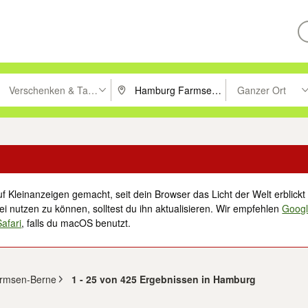
Verschenken & Tauschen
Ganzer Ort
ken um zu suchen, oder Vorschläge mit den Pfeiltasten nach oben/unt
PLZ oder Ort eingeben. Eingabetaste drücke
Suche im Umkreis 
f Kleinanzeigen gemacht, seit dein Browser das Licht der Welt erblickt 
i nutzen zu können, solltest du ihn aktualisieren. Wir empfehlen
Goog
Safari
, falls du macOS benutzt.
armsen-Berne
1 - 25 von 425 Ergebnissen in Hamburg