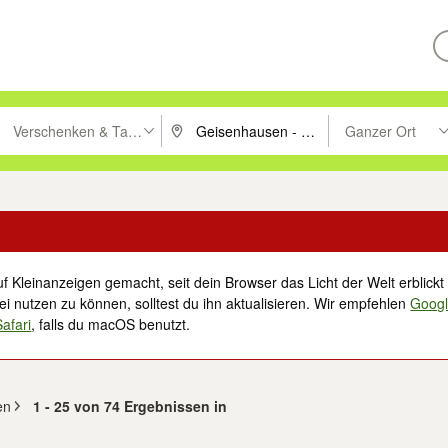
Verschenken & Tauschen
Ganzer Ort
ken um zu suchen, oder Vorschläge mit den Pfeiltasten nach oben/unt
PLZ oder Ort eingeben. Eingabetaste drücke
Suche im Umkreis 
f Kleinanzeigen gemacht, seit dein Browser das Licht der Welt erblickt 
i nutzen zu können, solltest du ihn aktualisieren. Wir empfehlen
Goog
Safari
, falls du macOS benutzt.
en
1 - 25 von 74 Ergebnissen in