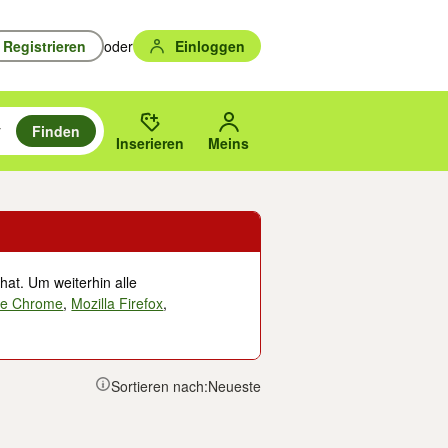
Registrieren
oder
Einloggen
Finden
en durchsuchen und mit Eingabetaste auswählen.
n um zu suchen, oder Vorschläge mit den Pfeiltasten nach oben/unten
des gewählten Orts oder PLZ.
Inserieren
Meins
hat. Um weiterhin alle
le Chrome
,
Mozilla Firefox
,
Sortieren nach:
Neueste