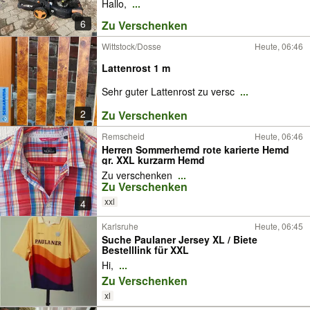
Hallo,
...
6
Zu Verschenken
Wittstock/Dosse
Heute, 06:46
Lattenrost 1 m
Sehr guter Lattenrost zu versc
...
2
Zu Verschenken
Remscheid
Heute, 06:46
Herren Sommerhemd rote karierte Hemd
gr. XXL kurzarm Hemd
Zu verschenken
...
Zu Verschenken
xxl
4
Karlsruhe
Heute, 06:45
Suche Paulaner Jersey XL / Biete
Bestelllink für XXL
Hi,
...
Zu Verschenken
xl