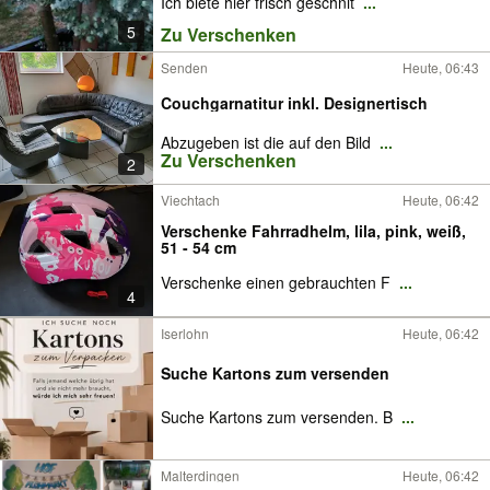
Ich biete hier frisch geschnit
...
5
Zu Verschenken
Senden
Heute, 06:43
Couchgarnatitur inkl. Designertisch
Abzugeben ist die auf den Bild
...
Zu Verschenken
2
Viechtach
Heute, 06:42
Verschenke Fahrradhelm, lila, pink, weiß,
51 - 54 cm
Verschenke einen gebrauchten F
...
4
Iserlohn
Heute, 06:42
Suche Kartons zum versenden
Suche Kartons zum versenden. B
...
Malterdingen
Heute, 06:42