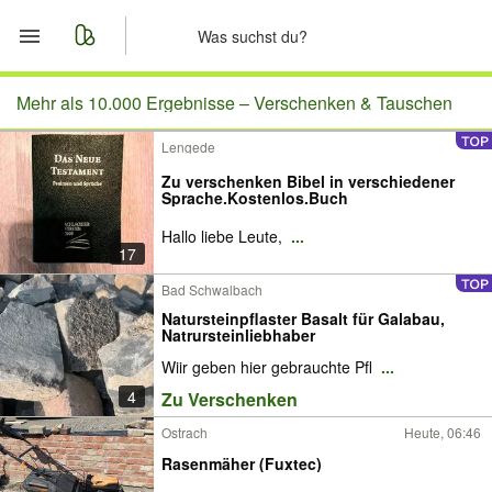
Start
Mehr als 10.000 Ergebnisse –
Verschenken & Tauschen
Lengede
Merkliste
Zu verschenken Bibel in verschiedener
Sprache.Kostenlos.Buch
Nachrichten
Hallo liebe Leute,
...
17
Anzeige aufgeben
Bad Schwalbach
Natursteinpflaster Basalt für Galabau,
Natrursteinliebhaber
Wiir geben hier gebrauchte Pfl
...
4
Zu Verschenken
Ostrach
Heute, 06:46
Rasenmäher (Fuxtec)