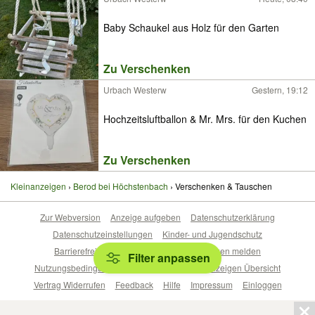
Baby Schaukel aus Holz für den Garten
Zu Verschenken
Urbach Westerw
Gestern, 19:12
Hochzeitsluftballon & Mr. Mrs. für den Kuchen
Zu Verschenken
Kleinanzeigen
Berod bei Höchstenbach
Verschenken & Tauschen
Zur Webversion
Anzeige aufgeben
Datenschutzerklärung
Datenschutzeinstellungen
Kinder- und Jugendschutz
Barrierefreiheitserklärung
Sicherheitslücken melden
Filter anpassen
Nutzungsbedingungen
Beliebte Suchen
Anzeigen Übersicht
Vertrag Widerrufen
Feedback
Hilfe
Impressum
Einloggen