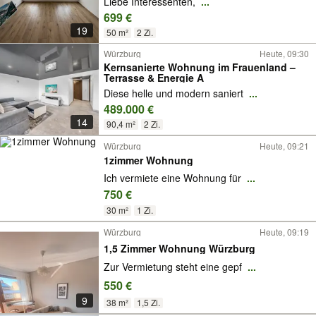
Liebe Interessenten,
...
699 €
19
50 m²
2 Zi.
Würzburg
Heute, 09:30
Kernsanierte Wohnung im Frauenland –
Terrasse & Energie A
Diese helle und modern saniert
...
489.000 €
14
90,4 m²
2 Zi.
Würzburg
Heute, 09:21
1zimmer Wohnung
Ich vermiete eine Wohnung für
...
750 €
30 m²
1 Zi.
Würzburg
Heute, 09:19
1,5 Zimmer Wohnung Würzburg
Zur Vermietung steht eine gepf
...
550 €
9
38 m²
1,5 Zi.