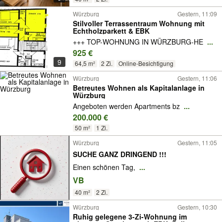
Würzburg
Gestern, 11:09
Stilvoller Terrassentraum Wohnung mit
Echtholzparkett & EBK
+++ TOP-WOHNUNG IN WÜRZBURG-HE
...
925 €
9
64,5 m²
2 Zi.
Online-Besichtigung
Würzburg
Gestern, 11:06
Betreutes Wohnen als Kapitalanlage in
Würzburg
Angeboten werden Apartments bz
...
200.000 €
50 m²
1 Zi.
Würzburg
Gestern, 11:05
SUCHE GANZ DRINGEND !!!
Einen schönen Tag,
...
VB
40 m²
2 Zi.
Würzburg
Gestern, 10:30
Ruhig gelegene 3-Zi-Wohnung im