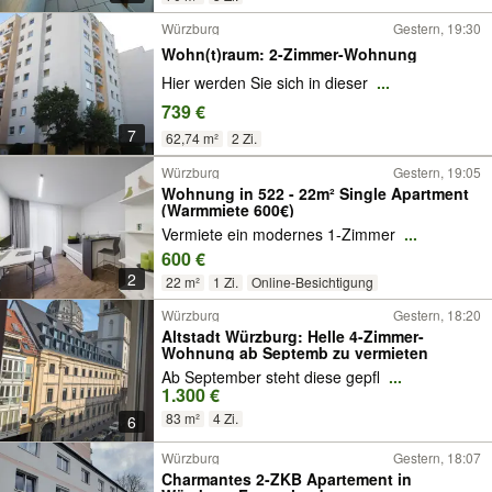
Würzburg
Gestern, 19:30
Wohn(t)raum: 2-Zimmer-Wohnung
Hier werden Sie sich in dieser
...
739 €
7
62,74 m²
2 Zi.
Würzburg
Gestern, 19:05
Wohnung in 522 - 22m² Single Apartment
(Warmmiete 600€)
Vermiete ein modernes 1-Zimmer
...
600 €
2
22 m²
1 Zi.
Online-Besichtigung
Würzburg
Gestern, 18:20
Altstadt Würzburg: Helle 4-Zimmer-
Wohnung ab Septemb zu vermieten
Ab September steht diese gepfl
...
1.300 €
83 m²
4 Zi.
6
Würzburg
Gestern, 18:07
Charmantes 2-ZKB Apartement in