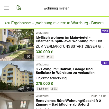
Start
370 Ergebnisse –
„wohnung mieten“ in Würzburg - Bayern
Würzburg
Merkliste
Idyllisch wohnen im Mainviertel -
Charmante Split-level Wohnung mit EBK, 2
Balkone, KFZ-Stellplatz
Nachrichten
ZUM VERMARKTUNGSSTART DIESER G
...
330.000 €
10
Anzeige aufgeben
56 m²
2 Zi.
Würzburg
3 Zi.-Whg. mit Balkon, Garage und
Stellplatz in Würzburg zu verkaufen
Objektbeschreibung
...
279.000 €
12
74,56 m²
3 Zi.
Würzburg
Heute, 11:01
Renoviertes Büro/Wohnung/Geschäft 2-
Zimmer + Bad&Küche ab Sofort!