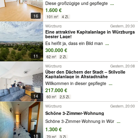
Diese großzügige und gepflegte
...
1.600 €
16
101 m²
4 Zi.
Würzburg
Gestern, 20:30
Eine attraktive Kapitalanlage in Würzburgs
bester Lage!
Es heißt ja, dass ein Bild man
...
300.000 €
11
62 m²
2 Zi.
Würzburg
Gestern, 20:08
Über den Dächern der Stadt – Stilvolle
Kapitalanlage in Altstadtnähe
Willkommen in dieser gepflegte
...
217.000 €
14
60 m²
2,5 Zi.
Würzburg
Gestern, 20:00
Schöne 3-Zimmer-Wohnung
Schöne 3-Zimmer-Wohnung in Wür
...
1.300 €
18
70 m²
3 Zi.