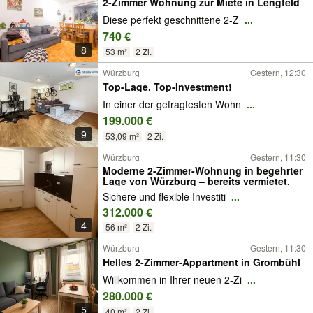
2-Zimmer Wohnung zur Miete in Lengfeld
Diese perfekt geschnittene 2-Z
...
740 €
8
53 m²
2 Zi.
Würzburg
Gestern, 12:30
Top-Lage. Top-Investment!
In einer der gefragtesten Wohn
...
199.000 €
9
53,09 m²
2 Zi.
Würzburg
Gestern, 11:30
Moderne 2-Zimmer-Wohnung in begehrter
Lage von Würzburg – bereits vermietet.
Sichere und flexible Investiti
...
312.000 €
4
56 m²
2 Zi.
Würzburg
Gestern, 11:30
Helles 2-Zimmer-Appartment in Grombühl
Willkommen in Ihrer neuen 2-Zi
...
280.000 €
5
40 m²
2 Zi.