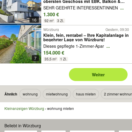
obersten Geschoss mit EBK, Balkon &
Gartennutzung, Garage optional
SEHR GEEHRTE INTERESSENTINNEN
...
1.300 €
16
92 m²
3 Zi.
Würzburg
Gestern, 09:30
Klein, fein, rentabel – Ihre Kapitalanlage in
begehrter Lage von Würzburg!
Dieses gepflegte 1-Zimmer-Apar
...
154.000 €
7
35,5 m²
1 Zi.
Weiter
Ähnlich
wohnung
mietwohnung
haus mieten
2 zimmer wohnu
Kleinanzeigen Würzburg
wohnung mieten
Beliebt in Würzburg