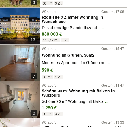
3
60 m²
3 Zi.
Würzburg
Gestern, 17:08
exquisite 3 Zimmer Wohnung in
Wunschlage
Das ehemalige Standortlazarett
...
880.000 €
12
146,42 m²
3 Zi.
Würzburg
Gestern, 15:47
Wohnung im Grünen, 30m2
Modernes Apartment im Grünen m
...
590 €
7
30 m²
1 Zi.
Würzburg
Gestern, 14:47
Schöne 90 m² Wohnung mit Balkon in
Würzburg
Schöne 90 m² Wohnung mit Balko
...
1.250 €
8
90 m²
3 Zi.
Würzburg
Gestern, 13:33