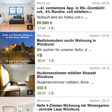
Würzburg
Heute, 08:30
++kl. vermietetes App. in Wü.-Grombühl
zvk., 6% Rendite, voll möbliert++
Verkauft wird ein helles und v
...
99.980 €
8
17 m²
1 Zi.
Würzburg
Gestern, 23:30
Medizinstudent sucht Wohnung in
Würzburg!
Wir suchen für unseren Sohn, d
...
VB
40 m²
1 Zi.
Würzburg
Gestern, 23:16
Studentenzimmer möbliert Altstadt
Würzburg
Studentenzimmer möbliert, Anna
...
450 €
6
22 m²
1 Zi.
Würzburg
Gestern, 23:13
Helle 4-Zimmer-Wohnung mit Wintergarten
- zentrale Lage Würzburg