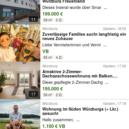
Würzburg Frauenland
Dieses Inserat wurde über Smar
...
199.000 €
11
58 m²
2 Zi.
Würzburg
Gestern, 18:02
Zuverlässige Families sucht langfristig ein
neues Zuhause
Liebe Vermieterinnen und Vermi
...
VB
95 m²
4 Zi.
Würzburg
Gestern, 17:30
Attraktive 2-Zimmer-
Dachgeschosswohnung mit Balkon,
Tiefgaragen- und Außenstellplatz in
Diese gepflegte 2-Zimmer-Dachg
...
Würzburg-Heuchelhof
195.000 €
17
56 m²
2 Zi.
Würzburg
Gestern, 17:18
Wohnung im Süden Würzburgs (+ Lkr.)
gesucht
Hallo zusammen,
...
1.100 € VB