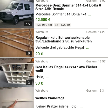
Würzburg
Gestern, 15:02
Mercedes-Benz Sprinter 314 4x4 DoKa 6
Sitze AHK Regale
Mercedes Sprinter 314 DoKa 4x4
...
42.500 €
15
133.980 km
EZ 11/2019
Würzburg
Gestern, 14:20
Regalwinkel / Schwerlastkonsole
3St./Ladenband 2 St. zu verkaufen
Verkaufe drei gebrauchte Regal
...
9
20 €
Würzburg
Gestern, 13:57
Ikea Kallax Regal 147x147 4x4 Fächer
weiß
Hallo,
...
3
30 €
Würzburg
Gestern, 13:31
weißes Wandregal
Kleiner Kratzer (siehe Foto),
...