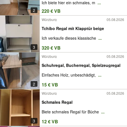
Ich biete hier ein schmales, m
...
2
220 € VB
Würzburg
05.08.2026
Tchibo Regal mit Klapptür beige
Ich verkaufe dieses klassische
...
3
320 € VB
Würzburg
05.08.2026
Schuhregal, Bucherregal, Spielzeugregal
Einfaches Holz, unbeschädigt,
...
2
15 € VB
Würzburg
05.08.2026
Schmales Regal
Biete schmales Regal für Büche
...
3
12 € VB