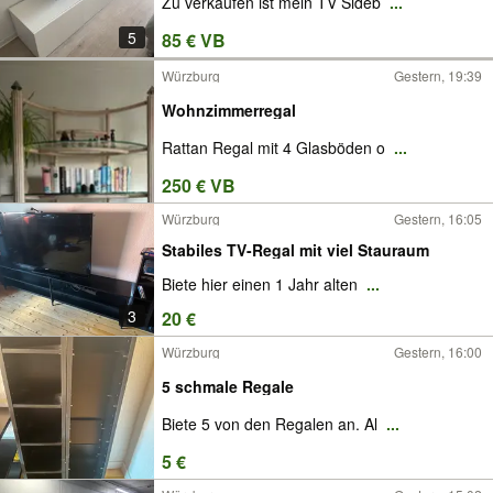
Zu verkaufen ist mein TV Sideb
...
5
85 € VB
Würzburg
Gestern, 19:39
Wohnzimmerregal
Rattan Regal mit 4 Glasböden o
...
250 € VB
Würzburg
Gestern, 16:05
Stabiles TV-Regal mit viel Stauraum
Biete hier einen 1 Jahr alten
...
3
20 €
Würzburg
Gestern, 16:00
5 schmale Regale
Biete 5 von den Regalen an. Al
...
5 €