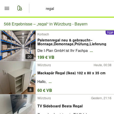
Start
568 Ergebnisse –
„regal“ in Würzburg - Bayern
Korbach
Merkliste
Palettenregal neu & gebraucht–
Montage,Demontage,Prüfung,Lieferung
Nachrichten
Die I-Plan GmbH ist Ihr Fachpa
...
20
199 € VB
Anzeige aufgeben
Würzburg
Heute, 00:38
Mackapär Regal (Ikea) 102 x 80 x 35 cm
Hallo,
...
8
60 € VB
Würzburg
Gestern, 21:16
TV Sideboard Besta Regal