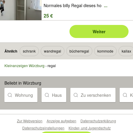
Normales billy Regal dieses ho
...
25 €
Weiter
Ähnlich
schrank
wandregal
bücherregal
kommode
kallax
Kleinanzeigen Würzburg
regal
Beliebt in Würzburg
Wohnung
Haus
Zu verschenken
K
Zur Webversion
Anzeige aufgeben
Datenschutzerklärung
Datenschutzeinstellungen
Kinder- und Jugendschutz