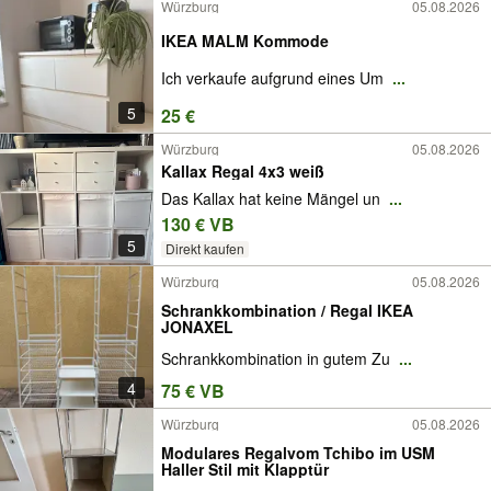
Würzburg
05.08.2026
IKEA MALM Kommode
Ich verkaufe aufgrund eines Um
...
5
25 €
Würzburg
05.08.2026
Kallax Regal 4x3 weiß
Das Kallax hat keine Mängel un
...
130 € VB
5
Direkt kaufen
Würzburg
05.08.2026
Schrankkombination / Regal IKEA
JONAXEL
Schrankkombination in gutem Zu
...
4
75 € VB
Würzburg
05.08.2026
Modulares Regalvom Tchibo im USM
Haller Stil mit Klapptür