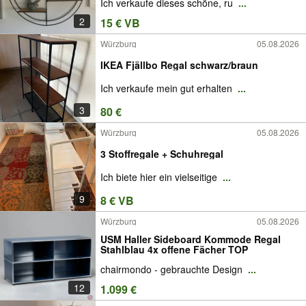
Ich verkaufe dieses schöne, ru
...
2
15 € VB
Würzburg
05.08.2026
IKEA Fjällbo Regal schwarz/braun
Ich verkaufe mein gut erhalten
...
3
80 €
Würzburg
05.08.2026
3 Stoffregale + Schuhregal
Ich biete hier ein vielseitige
...
9
8 € VB
Würzburg
05.08.2026
USM Haller Sideboard Kommode Regal
Stahlblau 4x offene Fächer TOP
chairmondo - gebrauchte Design
...
12
1.099 €