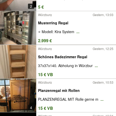
2
5 €
Würzburg
Gestern, 13:03
Musterring Regal
⭐ Modell: Kira System
...
2.999 €
Würzburg
Gestern, 12:25
Schönes Badezimmer Regal
37x37x140. Abholung in Würzbur
...
15 € VB
Würzburg
Gestern, 10:53
Planzenregal mit Rollen
PLANZENREGAL MIT Rolle gerne m
...
4
15 € VB
Würzburg
Gestern, 10:34