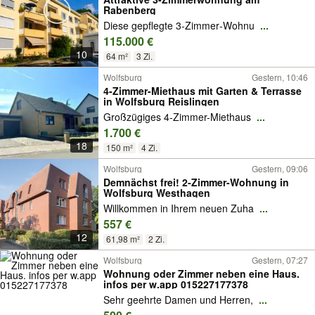
Rabenberg
Diese gepflegte 3‑Zimmer‑Wohnu
...
115.000 €
10
64 m²
3 Zi.
Wolfsburg
Gestern, 10:46
4-Zimmer-Miethaus mit Garten & Terrasse
in Wolfsburg Reislingen
Großzügiges 4-Zimmer-Miethaus
...
1.700 €
18
150 m²
4 Zi.
Wolfsburg
Gestern, 09:06
Demnächst frei! 2-Zimmer-Wohnung in
Wolfsburg Westhagen
Willkommen in Ihrem neuen Zuha
...
557 €
12
61,98 m²
2 Zi.
Wolfsburg
Gestern, 07:27
Wohnung oder Zimmer neben eine Haus.
infos per w.app 015227177378
Sehr geehrte Damen und Herren,
...