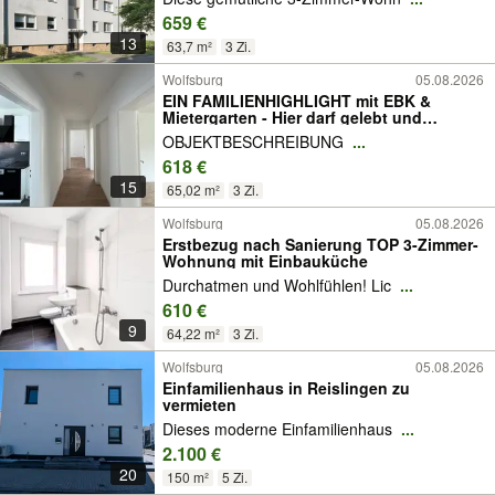
659 €
13
63,7 m²
3 Zi.
Wolfsburg
05.08.2026
EIN FAMILIENHIGHLIGHT mit EBK &
Mietergarten - Hier darf gelebt und
gespielt werden
OBJEKTBESCHREIBUNG
...
618 €
15
65,02 m²
3 Zi.
Wolfsburg
05.08.2026
Erstbezug nach Sanierung TOP 3-Zimmer-
Wohnung mit Einbauküche
Durchatmen und Wohlfühlen! Lic
...
610 €
9
64,22 m²
3 Zi.
Wolfsburg
05.08.2026
Einfamilienhaus in Reislingen zu
vermieten
Dieses moderne Einfamilienhaus
...
2.100 €
20
150 m²
5 Zi.