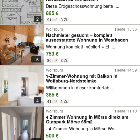
Diese Erdgeschosswohnung biete
...
895 €
2
91 m²
3 Zi.
Wolfsburg
Heute, 15:36
Nachmieter gesucht – komplett
ausgestattete Wohnung in Westhagen
Wohnung komplett möbliert + El
...
753 €
16
80 m²
3 Zi.
Wolfsburg
Heute, 14:39
1-Zimmer-Wohnung mit Balkon in
Wolfsburg-Nordsteimke
Willkommen in dieser komfortab
...
385 €
4
41 m²
1 Zi.
Wolfsburg
Heute, 11:10
4 Zimmer Wohnung in Mörse direkt am
Gutspark Mörse 65m2
- 4 Zimmer Wohnung in Mörse Wo
...
500 €