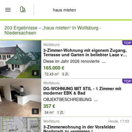
Start
203 Ergebnisse –
„haus mieten“ in Wolfsburg -
Niedersachsen
Merkliste
Wolfsburg
3-Zimmer-Wohnung mit eigenem Zugang,
Terrasse und Garten in beliebter Lage von
Nachrichten
Wolfsburg
Diese im Jahr 2026 renovierte
...
165.000 €
Anzeige aufgeben
8
72,43 m²
3 Zi.
Wolfsburg
DG-WOHNUNG MIT STIL - 1 Zimmer mit
moderner EBK & Bad
OBJEKTBESCHREIBUNG
...
357 €
5
34 m²
1 Zi.
Wolfsburg
Heute, 17:03
3-Zimmerwohnung in der Vorsfelder
Nordstadt zu vermieten !