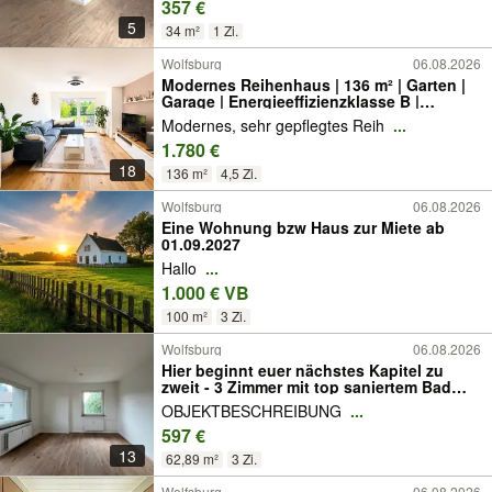
357 €
5
34 m²
1 Zi.
Wolfsburg
06.08.2026
Modernes Reihenhaus | 136 m² | Garten |
Garage | Energieeffizienzklasse B |
Laagberg
Modernes, sehr gepflegtes Reih
...
1.780 €
18
136 m²
4,5 Zi.
Wolfsburg
06.08.2026
Eine Wohnung bzw Haus zur Miete ab
01.09.2027
Hallo
...
1.000 € VB
100 m²
3 Zi.
Wolfsburg
06.08.2026
Hier beginnt euer nächstes Kapitel zu
zweit - 3 Zimmer mit top saniertem Bad
und Balkon
OBJEKTBESCHREIBUNG
...
597 €
13
62,89 m²
3 Zi.
Wolfsburg
06.08.2026