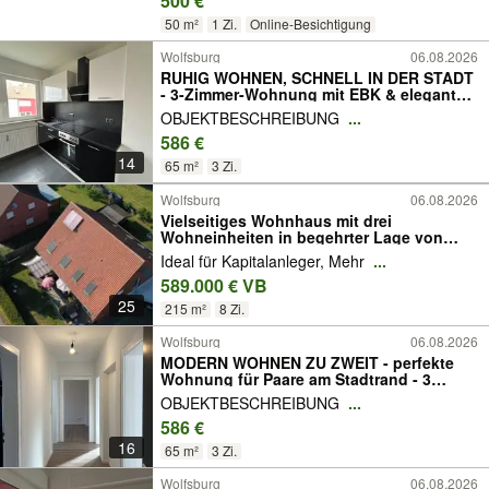
500 €
50 m²
1 Zi.
Online-Besichtigung
Wolfsburg
06.08.2026
RUHIG WOHNEN, SCHNELL IN DER STADT
- 3-Zimmer-Wohnung mit EBK & elegantem
Bad
OBJEKTBESCHREIBUNG
...
586 €
14
65 m²
3 Zi.
Wolfsburg
06.08.2026
Vielseitiges Wohnhaus mit drei
Wohneinheiten in begehrter Lage von
Reislingen Süd/West
Ideal für Kapitalanleger, Mehr
...
589.000 € VB
25
215 m²
8 Zi.
Wolfsburg
06.08.2026
MODERN WOHNEN ZU ZWEIT - perfekte
Wohnung für Paare am Stadtrand - 3
Zimmer mit EBK
OBJEKTBESCHREIBUNG
...
586 €
16
65 m²
3 Zi.
Wolfsburg
06.08.2026