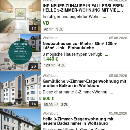
IHR NEUES ZUHAUSE IN FALLERSLEBEN –
HELLE 3-ZIMMER-WOHNUNG MIT VIEL
PLATZ UND BALKON
In ruhiger und begehrter Wohnl
...
VB
12
92 m²
3 Zi.
Wolfsburg
05.08.2026
Neubauhäuser zur Miete - 85m² 120m²
145m² - inkl. Einbauküche
3 mögliche Häusertypen verfügb
...
1.440 €
120 m²
4 Zi.
26
Wolfsburg
05.08.2026
Gemütliche 3-Zimmer-Etagenwohnung mit
großem Balkon in Wolfsburg
Diese charmante 3-Zimmer-Wohnu
...
600 €
14
65,03 m²
3 Zi.
Wolfsburg
05.08.2026
Helle 3-Zimmer-Etagenwohnung mit
neuem Badezimmer in Wolfsburg
Diese gemütliche 3-Zimmer-Wohn
...