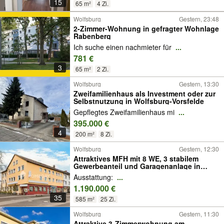
15
65 m²
4 Zi.
Wolfsburg
Gestern, 23:48
2-Zimmer-Wohnung in gefragter Wohnlage
Rabenberg
Ich suche einen nachmieter für
...
781 €
3
65 m²
2 Zi.
Wolfsburg
Gestern, 13:30
Zweifamilienhaus als Investment oder zur
Selbstnutzung in Wolfsburg-Vorsfelde
Gepflegtes Zweifamilienhaus mi
...
395.000 €
4
200 m²
8 Zi.
Wolfsburg
Gestern, 12:30
Attraktives MFH mit 8 WE, 3 stabilem
Gewerbeanteil und Garagenanlage in
gefragter Lage von Wolfsburg
Ausstattung:
...
1.190.000 €
35
585 m²
25 Zi.
Wolfsburg
Gestern, 11:30
Attraktive 3-Zimmerwohnung am