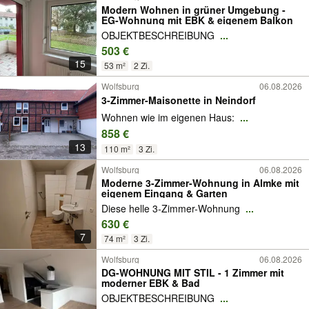
Modern Wohnen in grüner Umgebung -
EG-Wohnung mit EBK & eigenem Balkon
OBJEKTBESCHREIBUNG
...
503 €
15
53 m²
2 Zi.
Wolfsburg
06.08.2026
3-Zimmer-Maisonette in Neindorf
​Wohnen wie im eigenen Haus:
...
858 €
13
110 m²
3 Zi.
Wolfsburg
06.08.2026
​Moderne 3-Zimmer-Wohnung in Almke mit
eigenem Eingang & Garten
​Diese helle 3-Zimmer-Wohnung
...
630 €
7
74 m²
3 Zi.
Wolfsburg
06.08.2026
DG-WOHNUNG MIT STIL - 1 Zimmer mit
moderner EBK & Bad
OBJEKTBESCHREIBUNG
...