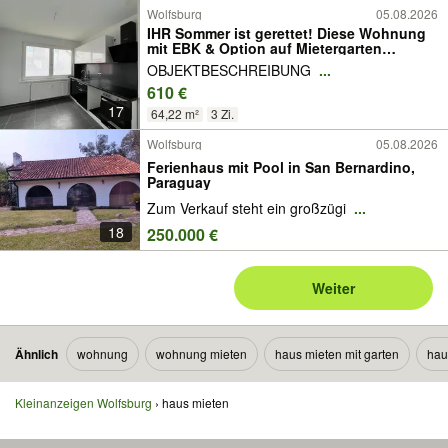
Wolfsburg
05.08.2026
IHR Sommer ist gerettet! Diese Wohnung
mit EBK & Option auf Mietergarten
garantiert Erlebnisse
OBJEKTBESCHREIBUNG
...
610 €
17
64,22 m²
3 Zi.
Wolfsburg
05.08.2026
Ferienhaus mit Pool in San Bernardino,
Paraguay
Zum Verkauf steht ein großzügi
...
18
250.000 €
Weiter
Ähnlich
wohnung
wohnung mieten
haus mieten mit garten
hau
Kleinanzeigen Wolfsburg
haus mieten