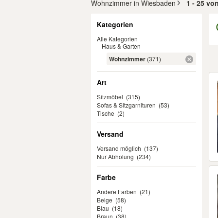
Wohnzimmer in Wiesbaden
1 - 25 vo
Filter
Kategorien
Alle Kategorien
Haus & Garten
Wohnzimmer
(371)
Er
Art
Sitzmöbel
(315)
Sofas & Sitzgarnituren
(53)
Tische
(2)
Versand
Versand möglich
(137)
Nur Abholung
(234)
Farbe
Andere Farben
(21)
Beige
(58)
Blau
(18)
Braun
(38)