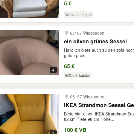
5 €
Versand möglich
65187 Wiesbaden
ein oliven grünes Sessel
Hallo ich biete euch zu den sofa noc
guten preis
65 €
4
Direkt kaufen
65197 Wiesbaden
IKEA Strandmon Sessel Ge
Biete hier einen IKEA Strandmon Sess
82 cm Tiefe 96 cm Höhe...
100 € VB
2