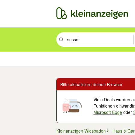
Suchbegriff eingeben. Eingabetaste drüc
Immobilien
Mode & Beauty
Auto, Rad & Boot
Haus & Garten
Jobs
Elek
Bitte aktualisiere deinen Browser
Viele Deals wurden au
Funktionen einwandfre
Microsoft Edge
oder
Kleinanzeigen Wiesbaden
Haus & Gar