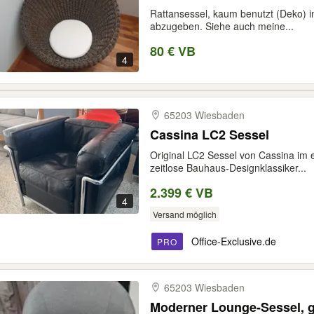
Rattansessel, kaum benutzt (Deko) 
abzugeben. Siehe auch meine...
80 € VB
4
65203 Wiesbaden
Cassina LC2 Sessel
Original LC2 Sessel von Cassina im
zeitlose Bauhaus-Designklassiker...
2.399 € VB
4
Versand möglich
Office-Exclusive.de
PRO
65203 Wiesbaden
Moderner Lounge-Sessel, g