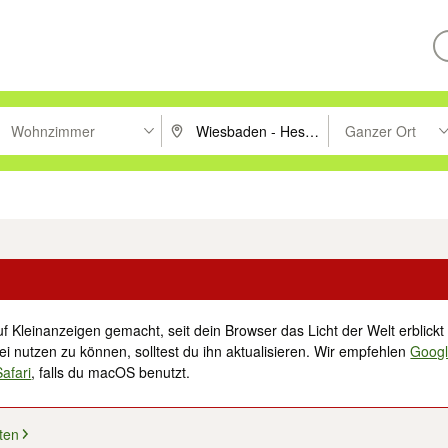
Wohnzimmer
Ganzer Ort
ken um zu suchen, oder Vorschläge mit den Pfeiltasten nach oben/unt
PLZ oder Ort eingeben. Eingabetaste drücke
Suche im Umkreis 
tronik
Familie, Kind & Baby
Haustiere
Freizeit, Hobby & Nachbarschaft
f Kleinanzeigen gemacht, seit dein Browser das Licht der Welt erblickt 
i nutzen zu können, solltest du ihn aktualisieren. Wir empfehlen
Goog
Safari
, falls du macOS benutzt.
ten