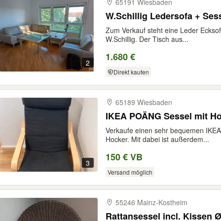
65191 Wiesbaden
W.Schillig Ledersofa + Ses
Zum Verkauf steht eine Leder Ecksof
W.Schillig. Der Tisch aus...
1.680 €
2
Direkt kaufen
65189 Wiesbaden
IKEA POÄNG Sessel mit Hoc
Verkaufe einen sehr bequemen IKE
Hocker. Mit dabei ist außerdem...
150 € VB
3
Versand möglich
55246 Mainz-​Kostheim
Rattansessel incl. Kissen 