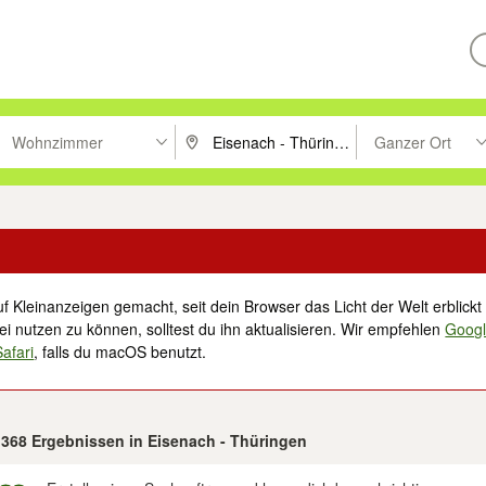
Wohnzimmer
Ganzer Ort
ken um zu suchen, oder Vorschläge mit den Pfeiltasten nach oben/unt
PLZ oder Ort eingeben. Eingabetaste drücke
Suche im Umkreis 
f Kleinanzeigen gemacht, seit dein Browser das Licht der Welt erblickt 
i nutzen zu können, solltest du ihn aktualisieren. Wir empfehlen
Goog
Safari
, falls du macOS benutzt.
 368 Ergebnissen in Eisenach - Thüringen