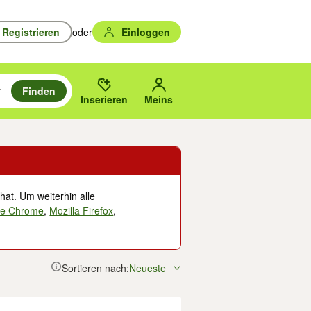
Registrieren
oder
Einloggen
Finden
en durchsuchen und mit Eingabetaste auswählen.
n um zu suchen, oder Vorschläge mit den Pfeiltasten nach oben/unten
des gewählten Orts oder PLZ.
Inserieren
Meins
hat. Um weiterhin alle
le Chrome
,
Mozilla Firefox
,
Sortieren nach:
Neueste