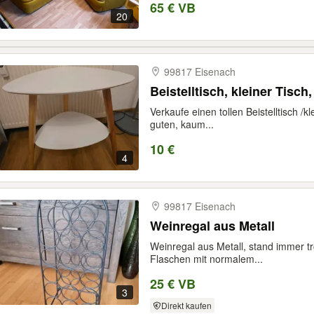
65 € VB
20
99817 Eisenach
Beistelltisch, kleiner Tisch
Verkaufe einen tollen Beistelltisch /
guten, kaum...
10 €
4
99817 Eisenach
Weinregal aus Metall
Weinregal aus Metall, stand immer t
Flaschen mit normalem...
25 € VB
3
Direkt kaufen