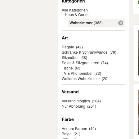
Kategorien
Alle Kategorien
Haus & Garten
Wohnzimmer
(368)
Er
Art
Regale
(42)
Schränke & Schrankwände
(79)
Sitzmöbel
(68)
Sofas & Sitzgarnituren
(74)
Tische
(63)
TV & Phonomöbel
(22)
Weiteres Wohnzimmer
(20)
Versand
Versand möglich
(104)
Nur Abholung
(264)
Farbe
Andere Farben
(40)
Beige
(21)
Blau
(7)