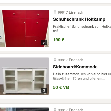
99817 Eisenach
Schuhschrank Holtkamp
Praktischer Schuhschrank von Holtk
tief
190 €
2
99817 Eisenach
Sideboard/Kommode
Hallo zusammen, ich verkaufe hier 
Glasvitrinen-Türen und offenem...
50 € VB
3
99817 Eisenach