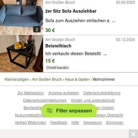
Am Großen Bruch
30.09.2025
2er Sitz Sofa Ausziehbar
Sofa zum Ausziehen einfachen a
...
2
30 €
Am Großen Bruch
02.12.2024
Beistelltisch
Ich verkaufe diesen Beistellti
...
15 €
Direkt kaufen
Kleinanzeigen
Am Großen Bruch
Haus & Garten
Wohnzimmer
Zur Webversion
Anzeige aufgeben
Datenschutzerklärung
Datenschutzeinstellungen
Kinder- und Jugendschutz
Barrierefreiheitserklärung
Sicherheitslücken melden
Filter anpassen
Nutzungsbedingungen
Beliebte Suchen
Anzeigen Übersicht
Vertrag Widerrufen
Feedback
Hilfe
Impressum
Einloggen