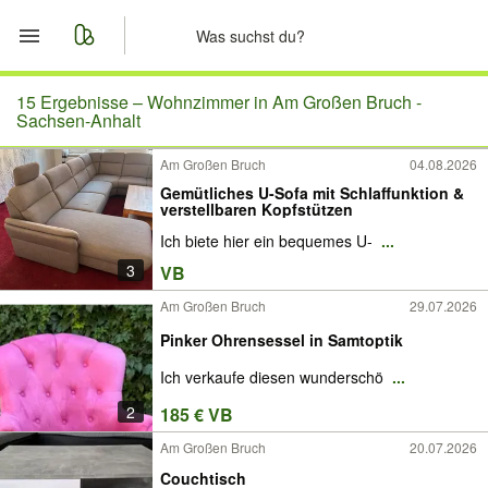
Start
15 Ergebnisse –
Wohnzimmer in Am Großen Bruch -
Sachsen-Anhalt
Merkliste
Am Großen Bruch
04.08.2026
Gemütliches U-Sofa mit Schlaffunktion &
Nachrichten
verstellbaren Kopfstützen
Ich biete hier ein bequemes U-
...
Anzeige aufgeben
3
VB
Am Großen Bruch
29.07.2026
Pinker Ohrensessel in Samtoptik
Ich verkaufe diesen wunderschö
...
2
185 € VB
Am Großen Bruch
20.07.2026
Couchtisch