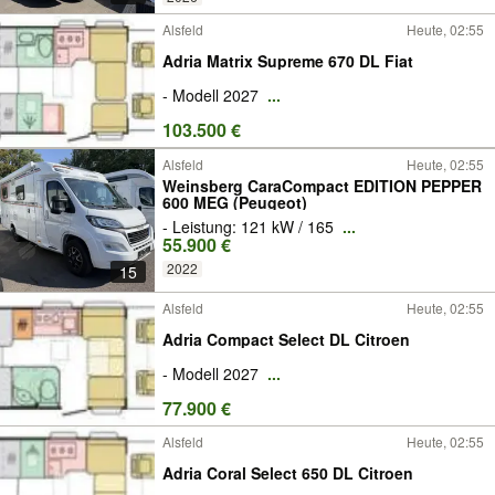
Alsfeld
Heute, 02:55
Adria Matrix Supreme 670 DL Fiat
- Modell 2027
...
103.500 €
Alsfeld
Heute, 02:55
Weinsberg CaraCompact EDITION PEPPER
600 MEG (Peugeot)
- Leistung: 121 kW / 165
...
55.900 €
2022
15
Alsfeld
Heute, 02:55
Adria Compact Select DL Citroen
- Modell 2027
...
77.900 €
Alsfeld
Heute, 02:55
Adria Coral Select 650 DL Citroen