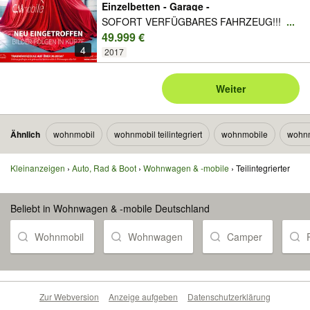
Einzelbetten - Garage -
SOFORT VERFÜGBARES FAHRZEUG!!!
...
49.999 €
4
2017
Weiter
Ähnlich
wohnmobil
wohnmobil teilintegriert
wohnmobile
wohnm
Kleinanzeigen
Auto, Rad & Boot
Wohnwagen & -mobile
Teilintegrierter
Beliebt in Wohnwagen & -mobile Deutschland
Wohnmobil
Wohnwagen
Camper
Zur Webversion
Anzeige aufgeben
Datenschutzerklärung