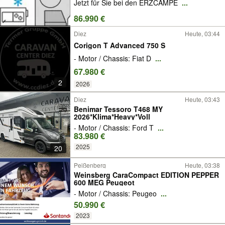
Jetzt für Sie bei den ERZCAMPE
...
86.990 €
Diez
Heute, 03:44
Corigon T Advanced 750 S
- Motor / Chassis: Fiat D
...
67.980 €
2
2026
Diez
Heute, 03:43
Benimar Tessoro T468 MY
2026*Klima*Heavy*Voll
- Motor / Chassis: Ford T
...
83.980 €
2025
20
Peißenberg
Heute, 03:38
Weinsberg CaraCompact EDITION PEPPER
600 MEG Peugeot
- Motor / Chassis: Peugeo
...
50.990 €
2023