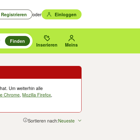
Registrieren
oder
Einloggen
Finden
en durchsuchen und mit Eingabetaste auswählen.
n um zu suchen, oder Vorschläge mit den Pfeiltasten nach oben/unten
des gewählten Orts oder PLZ.
Inserieren
Meins
hat. Um weiterhin alle
le Chrome
,
Mozilla Firefox
,
Sortieren nach:
Neueste