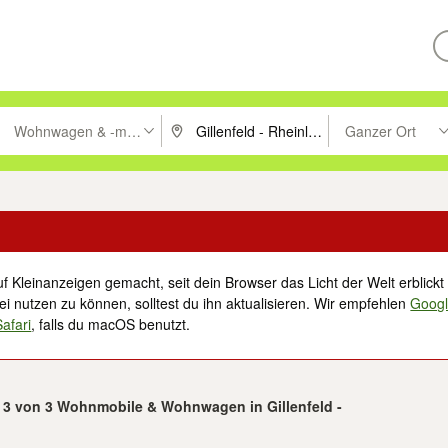
Wohnwagen & -mobile
Ganzer Ort
ken um zu suchen, oder Vorschläge mit den Pfeiltasten nach oben/unt
PLZ oder Ort eingeben. Eingabetaste drücke
Suche im Umkreis 
f Kleinanzeigen gemacht, seit dein Browser das Licht der Welt erblickt 
i nutzen zu können, solltest du ihn aktualisieren. Wir empfehlen
Goog
Safari
, falls du macOS benutzt.
- 3 von 3 Wohnmobile & Wohnwagen in Gillenfeld -