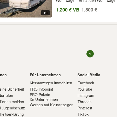
Wohnwagen. Er hat den Wohnwagen j
1.200 € VB
1.500 €
19
1
onen
Für Unternehmen
Social Media
Kleinanzeigen Immobilien
Facebook
eine Sicherheit
PRO Infopoint
YouTube
PRO Pakete
derrufen
Instagram
für Unternehmen
slücken melden
Threads
Werben auf Kleinanzeigen
d Jugendschutz
Pinterest
iheitserklärung
TikTok