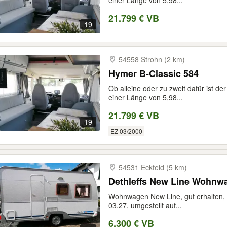
einer Länge von 5,98...
21.799 € VB
19
54558 Strohn (2 km)
Hymer B-Classic 584
Ob alleine oder zu zweit dafür ist de
einer Länge von 5,98...
21.799 € VB
19
EZ 03/2000
54531 Eckfeld (5 km)
Dethleffs New Line Wohnw
Wohnwagen New Line, gut erhalten, ne
03.27, umgestellt auf...
6.300 € VB