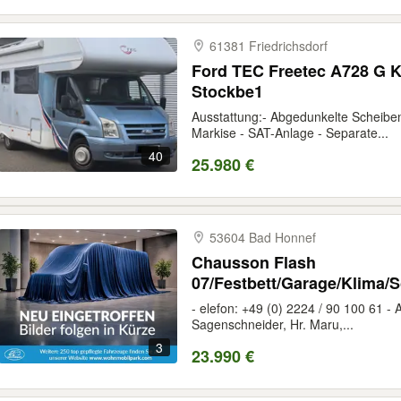
61381 Friedrichsdorf
Ford TEC Freetec A728 G
Stockbe1
Ausstattung:- Abgedunkelte Scheiben
Markise - SAT-Anlage - Separate...
40
25.980 €
53604 Bad Honnef
Chausson Flash
07/Festbett/Garage/Klima/S
- elefon: +49 (0) 2224 / 90 100 61 - 
Sagenschneider, Hr. Maru,...
3
23.990 €