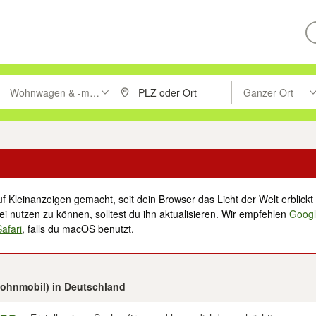
Wohnwagen & -mobile
Ganzer Ort
ken um zu suchen, oder Vorschläge mit den Pfeiltasten nach oben/unt
PLZ oder Ort eingeben. Eingabetaste drücke
Suche im Umkreis 
f Kleinanzeigen gemacht, seit dein Browser das Licht der Welt erblickt 
i nutzen zu können, solltest du ihn aktualisieren. Wir empfehlen
Goog
Safari
, falls du macOS benutzt.
Wohnmobil) in Deutschland