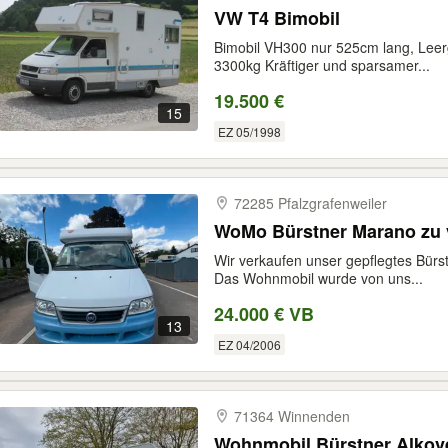
VW T4 Bimobil
Bimobil VH300 nur 525cm lang, Leer
3300kg Kräftiger und sparsamer...
19.500 €
15
EZ 05/1998
72285 Pfalzgrafenweiler
WoMo Bürstner Marano zu 
Wir verkaufen unser gepflegtes Bürs
Das Wohnmobil wurde von uns...
24.000 € VB
13
EZ 04/2006
71364 Winnenden
Wohnmobil Bürstner Alkov