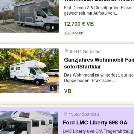
Fiat Ducato 2.8 Diesel( grüne Plak
gewechselt,mit Aufbau von...
12.700 € VB
6
EZ 04/2001
90411 Nordstadt
Ganzjahres Wohnmobil Fami
sofortStartklar
Das Wohnmobil ist winterfest, gut isol
Doppelboden. Praktische...
9
VB
13593 Spandau
Ford LMC Liberty 698 GA
LMC Liberty 698 G/A Trägerfahrzeug F