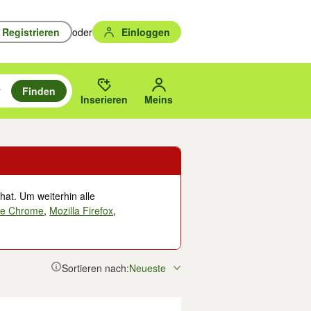
Registrieren
oder
Einloggen
Finden
en durchsuchen und mit Eingabetaste auswählen.
n um zu suchen, oder Vorschläge mit den Pfeiltasten nach oben/unten
des gewählten Orts oder PLZ.
Inserieren
Meins
hat. Um weiterhin alle
le Chrome
,
Mozilla Firefox
,
Sortieren nach:
Neueste