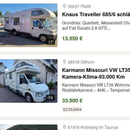
56637 Plaidt
Knaus Traveller 685/6 schlä
Grundriss: Querbett, Alkovenbett Cha
auf Fiat Ducato 2,8 idTD...
13.950 €
17
38518 Gifhorn
Karmann Missouri VW LT35
Kamera-Klima-93.000 Km
Karmann Missouri VW LT35 Wohnmobi
Rückfahrkamera – AHK – Tempomat 
19
33.900 €
EZ 05/2004
61476 Kronberg im Taunus