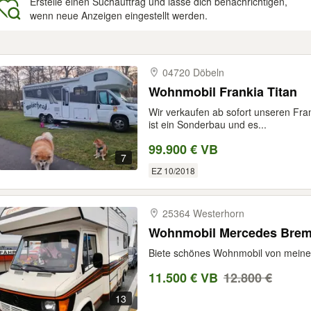
Erstelle einen Suchauftrag und lasse dich benachrichtigen,
wenn neue Anzeigen eingestellt werden.
gebnisse
04720 Döbeln
Wohnmobil Frankia Titan
Wir verkaufen ab sofort unseren Fra
ist ein Sonderbau und es...
99.900 € VB
7
EZ 10/2018
25364 Westerhorn
Wohnmobil Mercedes Brem
Biete schönes Wohnmobil von meinem
11.500 € VB
12.800 €
13