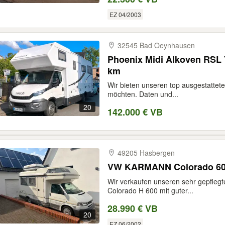
EZ 04/2003
32545 Bad Oeynhausen
Phoenix Midi Alkoven RSL 
km
Wir bieten unseren top ausgestattet
möchten. Daten und...
20
142.000 € VB
49205 Hasbergen
VW KARMANN Colorado 600 
Wir verkaufen unseren sehr gepfleg
Colorado H 600 mit guter...
28.990 € VB
20
EZ 06/2002