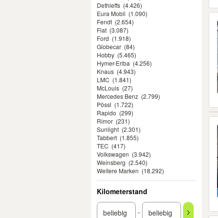
Dethleffs
(4.426)
Eura Mobil
(1.090)
Fendt
(2.654)
Fiat
(3.087)
Ford
(1.918)
Globecar
(84)
Hobby
(5.465)
Hymer-Eriba
(4.256)
Knaus
(4.943)
LMC
(1.841)
McLouis
(27)
Mercedes Benz
(2.799)
Pössl
(1.722)
Rapido
(299)
Rimor
(231)
Sunlight
(2.301)
Tabbert
(1.855)
TEC
(417)
Volkswagen
(3.942)
Weinsberg
(2.540)
Weitere Marken
(18.292)
Kilometerstand
-