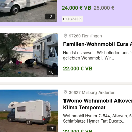
24.000 € VB
25.000 €
13
EZ 07/2006
97280 Remlingen
Familien-Wohnmobil Eura 
Nun ist es soweit. Wir befinden uns 
geliebten Wohnmobil. Wir...
22.000 € VB
10
30627 Misburg-​Anderten
❣️Womo Wohnmobil Alkoven 
Klima Tempomat
Wohnmobil Hymer C 544, Alkoven, 6 e
Schlafplätze Hymer Fiat Ducato...
17
22.300 € VB