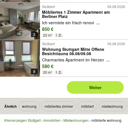
Stuttgart
06.08.2026
Möbliertes 1 Zimmer Apartment am
Berliner Platz
Ich vermiete ein frisch renovi
...
850 €
3
22 m²
1 Zi.
Stuttgart
06.08.2026
Wohnung Stuttgart Mitte Offene
Besichtigung 08.08/09.08
Charmantes Apartment im Herzen
...
580 €
8
20 m²
1 Zi.
Weiter
Ähnlich
wohnung
möbliertes zimmer
möbliert
mietwohnung
Kleinanzeigen Stuttgart
Immobilien
Mietwohnungen
möblierte wohnung