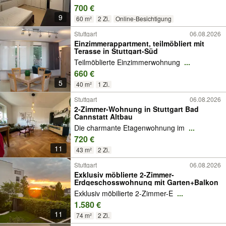
700 €
9
60 m²
2 Zi.
Online-Besichtigung
Stuttgart
06.08.2026
Einzimmerappartment, teilmöbliert mit
Terasse in Stuttgart-Süd
Teilmöblierte Einzimmerwohnung
...
660 €
5
40 m²
1 Zi.
Stuttgart
06.08.2026
2-Zimmer-Wohnung in Stuttgart Bad
Cannstatt Altbau
Die charmante Etagenwohnung im
...
720 €
11
43 m²
2 Zi.
Stuttgart
06.08.2026
Exklusiv möblierte 2-Zimmer-
Erdgeschosswohnung mit Garten+Balkon
Exklusiv möbilierte 2-Zimmer-E
...
1.580 €
11
74 m²
2 Zi.