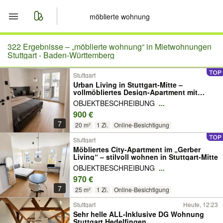
Start
322 Ergebnisse –
„möblierte wohnung“ in Mietwohnungen
Stuttgart - Baden-Württemberg
Merkliste
Stuttgart
Urban Living in Stuttgart-Mitte –
vollmöbliertes Design-Apartment mit
Nachrichten
Balkon im Neubau „Gerber Living“
OBJEKTBESCHREIBUNG
...
900 €
Anzeige aufgeben
7
20 m²
1 Zi.
Online-Besichtigung
Stuttgart
Möbliertes City-Apartment im „Gerber
Living“ – stilvoll wohnen in Stuttgart-Mitte
OBJEKTBESCHREIBUNG
...
970 €
7
25 m²
1 Zi.
Online-Besichtigung
Stuttgart
Heute, 12:23
Sehr helle ALL-Inklusive DG Wohnung
Stuttgart Hedelfingen