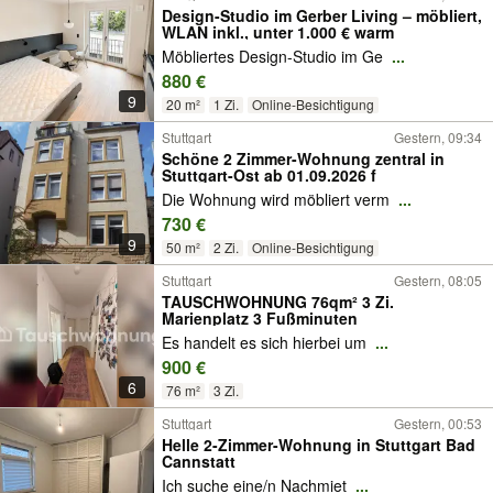
Design-Studio im Gerber Living – möbliert,
WLAN inkl., unter 1.000 € warm
Möbliertes Design-Studio im Ge
...
880 €
9
20 m²
1 Zi.
Online-Besichtigung
Stuttgart
Gestern, 09:34
Schöne 2 Zimmer-Wohnung zentral in
Stuttgart-Ost ab 01.09.2026 f
Die Wohnung wird möbliert verm
...
730 €
9
50 m²
2 Zi.
Online-Besichtigung
Stuttgart
Gestern, 08:05
TAUSCHWOHNUNG 76qm² 3 Zi.
Marienplatz 3 Fußminuten
Es handelt es sich hierbei um
...
900 €
6
76 m²
3 Zi.
Stuttgart
Gestern, 00:53
Helle 2-Zimmer-Wohnung in Stuttgart Bad
Cannstatt
Ich suche eine/n Nachmiet
...