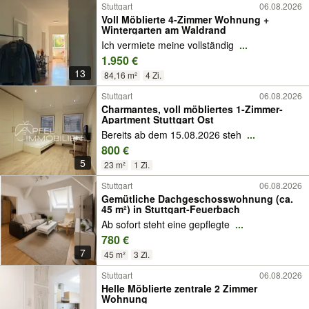
Stuttgart
06.08.2026
Voll Möblierte 4-Zimmer Wohnung +
Wintergarten am Waldrand
Ich vermiete meine vollständig
...
1.950 €
13
84,16 m²
4 Zi.
Stuttgart
06.08.2026
Charmantes, voll möbliertes 1-Zimmer-
Apartment Stuttgart Ost
Bereits ab dem 15.08.2026 steh
...
800 €
5
23 m²
1 Zi.
Stuttgart
06.08.2026
Gemütliche Dachgeschosswohnung (ca.
45 m²) in Stuttgart-Feuerbach
Ab sofort steht eine gepflegte
...
780 €
7
45 m²
3 Zi.
Stuttgart
06.08.2026
Helle Möblierte zentrale 2 Zimmer
Wohnung