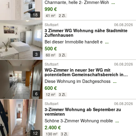
Charmante, helle 2- Zimmer-Woh
...
990 €
18
41 m²
2 Zi.
Stuttgart
06.08.2026
3 Zimmer WG Wohnung nähe Stadtmitte
Zuffenhausen
Bei dieser Immobilie handelt e
...
500 €
3
60 m²
3 Zi.
Stuttgart
06.08.2026
WG-Zimmer in neuer 3er WG mit
potentiellem Gemeinschaftsbereich in
Stuttgarter Top Lage
Diese Wohnung im Dachgeschoss
...
600 €
6
12 m²
3 Zi.
Stuttgart
06.08.2026
3-Zimmer Wohnung ab September zu
vermieten
Schöne 3-Zimmer Wohnung moblie
...
2.400 €
12
130 m²
3 Zi.