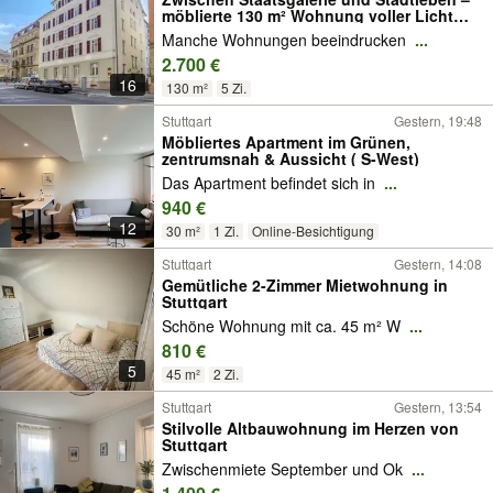
möblierte 130 m² Wohnung voller Licht
und Charakter
Manche Wohnungen beeindrucken
...
2.700 €
16
130 m²
5 Zi.
Stuttgart
Gestern, 19:48
Möbliertes Apartment im Grünen,
zentrumsnah & Aussicht ( S-West)
Das Apartment befindet sich in
...
940 €
12
30 m²
1 Zi.
Online-Besichtigung
Stuttgart
Gestern, 14:08
Gemütliche 2-Zimmer Mietwohnung in
Stuttgart
Schöne Wohnung mit ca. 45 m² W
...
810 €
5
45 m²
2 Zi.
Stuttgart
Gestern, 13:54
Stilvolle Altbauwohnung im Herzen von
Stuttgart
Zwischenmiete September und Ok
...