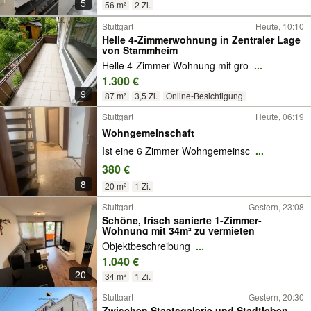
5
56 m²
2 Zi.
Stuttgart
Heute, 10:10
Helle 4-Zimmerwohnung in Zentraler Lage
von Stammheim
Helle 4-Zimmer-Wohnung mit gro
...
1.300 €
9
87 m²
3,5 Zi.
Online-Besichtigung
Stuttgart
Heute, 06:19
Wohngemeinschaft
Ist eine 6 Zimmer Wohngemeinsc
...
380 €
8
20 m²
1 Zi.
Stuttgart
Gestern, 23:08
Schöne, frisch sanierte 1-Zimmer-
Wohnung mit 34m² zu vermieten
Objektbeschreibung
...
1.040 €
20
34 m²
1 Zi.
Stuttgart
Gestern, 20:30
Zwischen Staatsgalerie und Stadtleben –