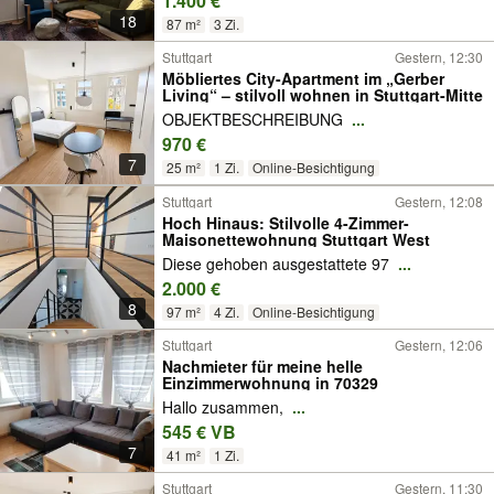
1.400 €
18
87 m²
3 Zi.
Stuttgart
Gestern, 12:30
Möbliertes City-Apartment im „Gerber
Living“ – stilvoll wohnen in Stuttgart-Mitte
OBJEKTBESCHREIBUNG
...
970 €
7
25 m²
1 Zi.
Online-Besichtigung
Stuttgart
Gestern, 12:08
Hoch Hinaus: Stilvolle 4-Zimmer-
Maisonettewohnung Stuttgart West
Diese gehoben ausgestattete 97
...
2.000 €
8
97 m²
4 Zi.
Online-Besichtigung
Stuttgart
Gestern, 12:06
Nachmieter für meine helle
Einzimmerwohnung in 70329
Hallo zusammen,
...
545 € VB
7
41 m²
1 Zi.
Stuttgart
Gestern, 11:30