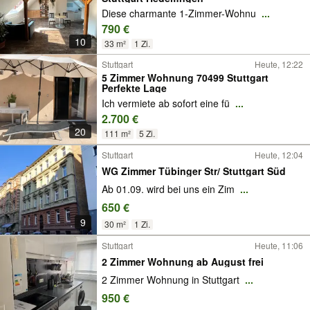
Diese charmante 1-Zimmer-Wohnu
...
790 €
10
33 m²
1 Zi.
Stuttgart
Heute, 12:22
5 Zimmer Wohnung 70499 Stuttgart
Perfekte Lage
Ich vermiete ab sofort eine fü
...
2.700 €
20
111 m²
5 Zi.
Stuttgart
Heute, 12:04
WG Zimmer Tübinger Str/ Stuttgart Süd
Ab 01.09. wird bei uns ein Zim
...
650 €
9
30 m²
1 Zi.
Stuttgart
Heute, 11:06
2 Zimmer Wohnung ab August frei
2 Zimmer Wohnung in Stuttgart
...
950 €