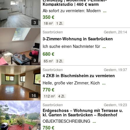
Kompaktstudio | 460 € warm
Ab sofort zu vermieten: Modern
...
350 €
3
18 m²
1 Zi.
Saarbrücken
Gestern, 20:14
3-Zimmer-Wohnung in Saarbrücken
Ich suche einen Nachmieter für
...
680 €
9
65 m²
3 Zi.
Saarbrücken
Gestern, 19:37
4 ZKB in Bischmisheim zu vermieten
Helle, große vier Zimmer, Küch
...
770 €
16
112 m²
4 Zi.
Saarbrücken
Gestern, 19:23
Erdgeschoss – Wohnung mit Terrasse u.
kl. Garten in Saarbrücken – Rodenhof
OBJEKTBESCHREIBUNG
...
750 €