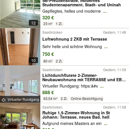
SB-Preußenstraße, modernes
Studentenapartment, Stadt- und Uninah
Gepflegtes, helles und moderne
...
320 €
12
23 m²
1 Zi.
Saarbrücken
Gestern, 11:48
Loftwohnung 2 ZKB mit Terrasse
Sehr helle und schöne Wohnung
...
750 €
10
80 m²
2 Zi.
Saarbrücken
Gestern, 11:09
Lichtdurchflutete 2-Zimmer-
Neubauwohnung mit TERRASSE und EBK
im Neubauquartier "Großherzog Friedrich
Virtueller Rundgang: https:&#x
...
Höfe"
888 €
63,54 m²
2 Zi.
Online-Besichtigung
Virtueller Rundgang
Saarbrücken
Gestern, 11:08
Ruhige 1,5-Zimmer-Wohnung in St
Johann: Terrasse, neues Bad, hell
Aufgrund meines Masters an ein
...