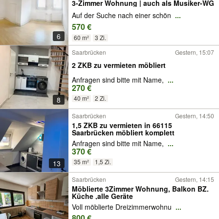
3-Zimmer Wohnung | auch als Musiker-WG
Auf der Suche nach einer schön
...
570 €
6
60 m²
3 Zi.
Saarbrücken
Gestern, 15:07
2 ZKB zu vermieten möbliert
Anfragen sind bitte mit Name,
...
270 €
40 m²
2 Zi.
8
Saarbrücken
Gestern, 14:50
1,5 ZKB zu vermieten in 66115
Saarbrücken möbliert komplett
Anfragen sind bitte mit Name,
...
370 €
35 m²
1,5 Zi.
13
Saarbrücken
Gestern, 14:15
Möblierte 3Zimmer Wohnung, Balkon BZ.
Küche ,alle Geräte
Voll möblierte Dreizimmerwohnu
...
800 €