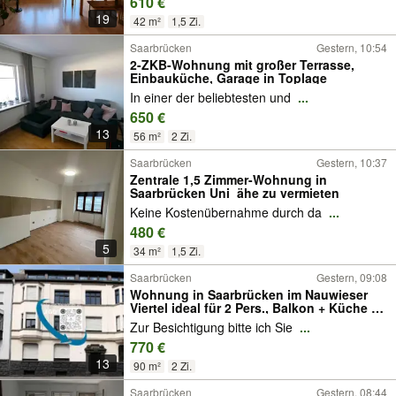
610 €
19
42 m²
1,5 Zi.
Saarbrücken
Gestern, 10:54
2-ZKB-Wohnung mit großer Terrasse,
Einbauküche, Garage in Toplage
In einer der beliebtesten und
...
650 €
13
56 m²
2 Zi.
Saarbrücken
Gestern, 10:37
Zentrale 1,5 Zimmer-Wohnung in
Saarbrücken Uni_ähe zu vermieten
Keine Kostenübernahme durch da
...
480 €
5
34 m²
1,5 Zi.
Saarbrücken
Gestern, 09:08
Wohnung in Saarbrücken im Nauwieser
Viertel ideal für 2 Pers., Balkon + Küche zu
vermieten!
Zur Besichtigung bitte ich Sie
...
770 €
13
90 m²
2 Zi.
Saarbrücken
Gestern, 08:44