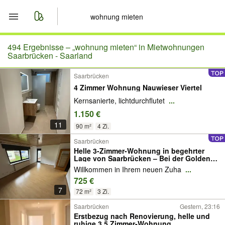
Start
494 Ergebnisse –
„wohnung mieten“ in Mietwohnungen
Saarbrücken - Saarland
Merkliste
Saarbrücken
4 Zimmer Wohnung Nauwieser Viertel
Nachrichten
Kernsanierte, lichtdurchflutet
...
1.150 €
Anzeige aufgeben
11
90 m²
4 Zi.
Saarbrücken
Helle 3-Zimmer-Wohnung in begehrter
Lage von Saarbrücken – Bei der Goldenen
Bremm 18 [HMR-O45E02]
Willkommen in Ihrem neuen Zuha
...
725 €
7
72 m²
3 Zi.
Saarbrücken
Gestern, 23:16
Erstbezug nach Renovierung, helle und
ruhige 3,5 Zimmer-Wohnung