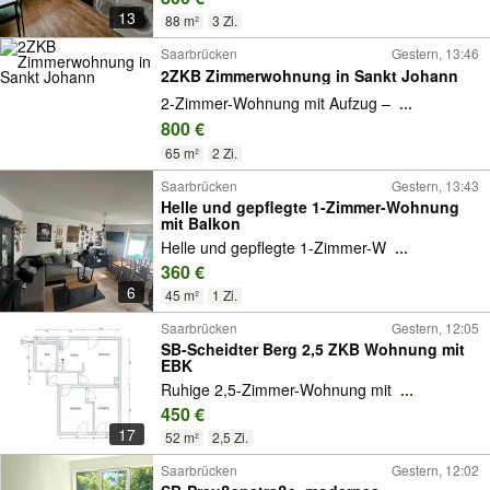
13
88 m²
3 Zi.
Saarbrücken
Gestern, 13:46
2ZKB Zimmerwohnung in Sankt Johann
2-Zimmer-Wohnung mit Aufzug –
...
800 €
65 m²
2 Zi.
Saarbrücken
Gestern, 13:43
Helle und gepflegte 1-Zimmer-Wohnung
mit Balkon
Helle und gepflegte 1-Zimmer-W
...
360 €
6
45 m²
1 Zi.
Saarbrücken
Gestern, 12:05
SB-Scheidter Berg 2,5 ZKB Wohnung mit
EBK
Ruhige 2,5-Zimmer-Wohnung mit
...
450 €
17
52 m²
2,5 Zi.
Saarbrücken
Gestern, 12:02