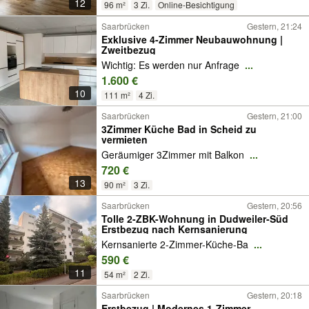
12
96 m²
3 Zi.
Online-Besichtigung
Saarbrücken
Gestern, 21:24
Exklusive 4-Zimmer Neubauwohnung |
Zweitbezug
Wichtig: Es werden nur Anfrage
...
1.600 €
10
111 m²
4 Zi.
Saarbrücken
Gestern, 21:00
3Zimmer Küche Bad in Scheid zu
vermieten
Geräumiger 3Zimmer mit Balkon
...
720 €
13
90 m²
3 Zi.
Saarbrücken
Gestern, 20:56
Tolle 2-ZBK-Wohnung in Dudweiler-Süd
Erstbezug nach Kernsanierung
Kernsanierte 2-Zimmer-Küche-Ba
...
590 €
11
54 m²
2 Zi.
Saarbrücken
Gestern, 20:18
Erstbezug | Modernes 1-Zimmer-