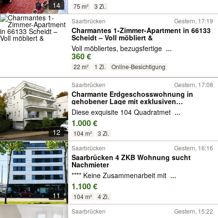
14
75 m²
3 Zi.
Saarbrücken
Gestern, 17:19
Charmantes 1-Zimmer-Apartment in 66133
Scheidt – Voll möbliert &
Voll möbliertes, bezugsfertige
...
360 €
22 m²
1 Zi.
Online-Besichtigung
Saarbrücken
Gestern, 17:08
Charmante Erdgeschosswohnung in
gehobener Lage mit exklusiven
Annehmlichkeiten in Saarbrücken
Diese exquisite 104 Quadratmet
...
1.000 €
12
104 m²
3 Zi.
Saarbrücken
Gestern, 16:16
Saarbrücken 4 ZKB Wohnung sucht
Nachmieter
**** Keine Zusammenarbeit mit
...
1.100 €
11
104 m²
4 Zi.
Saarbrücken
Gestern, 15:22