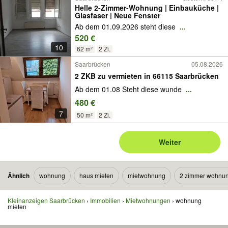
Helle 2-Zimmer-Wohnung | Einbauküche |
Glasfaser | Neue Fenster
Ab dem 01.09.2026 steht diese
...
520 €
10
62 m²
2 Zi.
Saarbrücken
05.08.2026
2 ZKB zu vermieten in 66115 Saarbrücken
Ab dem 01.08 Steht diese wunde
...
480 €
7
50 m²
2 Zi.
Weiter
Ähnlich
wohnung
haus mieten
mietwohnung
2 zimmer wohnu
Kleinanzeigen Saarbrücken
Immobilien
Mietwohnungen
wohnung
mieten