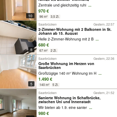
Zentrale und gleichzeitig ruhi
...
970 €
10
96 m²
3,5 Zi.
Saarbrücken
Gestern, 22:57
2-Zimmer-Wohnung mit 2 Balkonen in St.
Johann ab 15. August
Helle 2-Zimmer-Wohnung mit 2 B
...
680 €
5
67 m²
2 Zi.
Saarbrücken
Gestern, 22:36
Große Wohnung im Herzen von
Saarbrücken
Großzügige 140 m² Wohnung im H
...
1.490 €
5
140 m²
5 Zi.
Saarbrücken
Gestern, 21:52
Sanierte Wohnung in Schafbrücke,
zwischen Uni und Innenstadt
Wir bieten ab 1.9. eine sanier
...
980 €