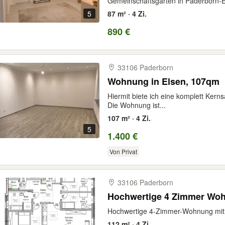
Gemeinschaftsgarten in Paderborn-E
5
87 m² · 4 Zi.
890 €
33106 Paderborn
Wohnung in Elsen, 107qm
Hiermit biete ich eine komplett Kern
Die Wohnung ist...
107 m² · 4 Zi.
5
1.400 €
Von Privat
33106 Paderborn
Hochwertige 4 Zimmer Woh
Hochwertige 4-Zimmer-Wohnung mit B
112 m² · 4 Zi.