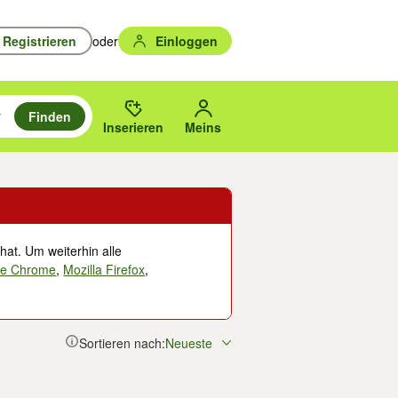
Registrieren
oder
Einloggen
Finden
en durchsuchen und mit Eingabetaste auswählen.
n um zu suchen, oder Vorschläge mit den Pfeiltasten nach oben/unten
des gewählten Orts oder PLZ.
Inserieren
Meins
hat. Um weiterhin alle
le Chrome
,
Mozilla Firefox
,
Sortieren nach:
Neueste