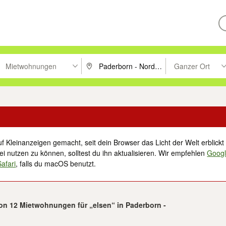
Mietwohnungen
Ganzer Ort
ken um zu suchen, oder Vorschläge mit den Pfeiltasten nach oben/unt
PLZ oder Ort eingeben. Eingabetaste drücke
Suche im Umkreis 
f Kleinanzeigen gemacht, seit dein Browser das Licht der Welt erblickt 
i nutzen zu können, solltest du ihn aktualisieren. Wir empfehlen
Goog
Safari
, falls du macOS benutzt.
von 12 Mietwohnungen für „elsen“ in Paderborn -