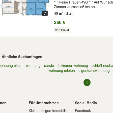
*** Reine Frauen-WG *** Auf Wunsch 
Zimmer ausschließlich an...
7
45 m² · 2 Zi.
260 €
Von Privat
Ähnliche Suchanfragen
wohnung elsen
wohnung
sande
4 zimmer wohnung
schloß neuh
wohnung mieten
eigentumswohnung
1
onen
Für Unternehmen
Social Media
Kleinanzeigen Immobilien
Facebook