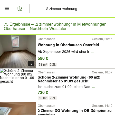
Start
75 Ergebnisse –
„2 zimmer wohnung“ in Mietwohnungen
Oberhausen - Nordrhein-Westfalen
Merkliste
Oberhausen
Gestern, 20:15
Wohnung in Oberhausen Osterfeld
Nachrichten
Ab September 2026 wird eine fr
...
590 €
Anzeige aufgeben
6
51 m²
2 Zi.
Oberhausen
Gestern, 16:57
Schöne 2-Zimmer Wohnung (60 m2)
Nachmieter ab 01.09 gesucht
Ich suche zum 01.09. einen Nac
...
730 €
60 m²
2 Zi.
Oberhausen
Gestern, 14:10
2 Zimmer DG-Wohnung in OB-Dümpten zu
vermieten