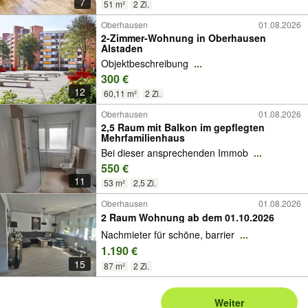
7
51 m²
2 Zi.
Oberhausen
01.08.2026
2-Zimmer-Wohnung in Oberhausen
Alstaden
Objektbeschreibung
...
300 €
12
60,11 m²
2 Zi.
Oberhausen
01.08.2026
2,5 Raum mit Balkon im gepflegten
Mehrfamilienhaus
Bei dieser ansprechenden Immob
...
550 €
11
53 m²
2,5 Zi.
Oberhausen
01.08.2026
2 Raum Wohnung ab dem 01.10.2026
Nachmieter für schöne, barrier
...
1.190 €
15
87 m²
2 Zi.
Weiter