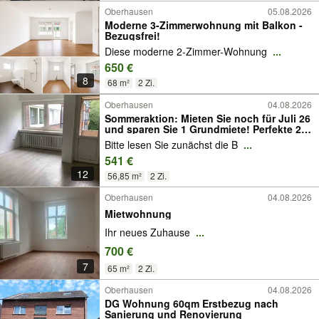
Oberhausen
05.08.2026
Moderne 3-Zimmerwohnung mit Balkon -
Bezugsfrei!
Diese moderne 2-Zimmer-Wohnung
...
650 €
8
68 m²
2 Zi.
Oberhausen
04.08.2026
Sommeraktion: Mieten Sie noch für Juli 26
und sparen Sie 1 Grundmiete! Perfekte 2
Zimmer mit Balkon in super verkehrsarmer
Bitte lesen Sie zunächst die B
...
Wohnstraße
541 €
12
56,85 m²
2 Zi.
Oberhausen
04.08.2026
Mietwohnung
Ihr neues Zuhause
...
700 €
7
65 m²
2 Zi.
Oberhausen
04.08.2026
DG Wohnung 60qm Erstbezug nach
Sanierung und Renovierung