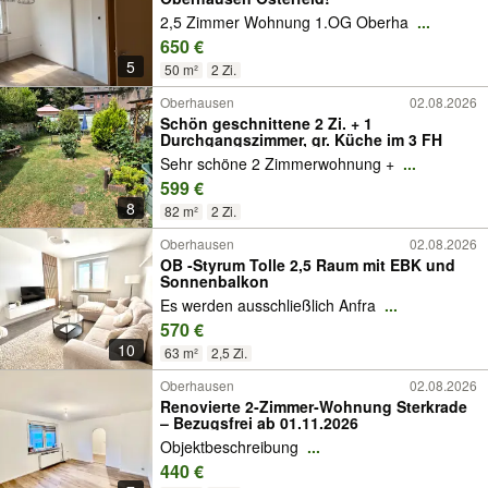
2,5 Zimmer Wohnung 1.OG Oberha
...
650 €
5
50 m²
2 Zi.
Oberhausen
02.08.2026
Schön geschnittene 2 Zi. + 1
Durchgangszimmer, gr. Küche im 3 FH
Sehr schöne 2 Zimmerwohnung +
...
599 €
8
82 m²
2 Zi.
Oberhausen
02.08.2026
OB -Styrum Tolle 2,5 Raum mit EBK und
Sonnenbalkon
Es werden ausschließlich Anfra
...
570 €
10
63 m²
2,5 Zi.
Oberhausen
02.08.2026
Renovierte 2‑Zimmer‑Wohnung Sterkrade
– Bezugsfrei ab 01.11.2026
Objektbeschreibung
...
440 €