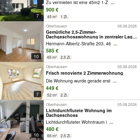
Zu vermieten ist eine 45m2 1-Z
...
900 €
7
45 m²
1 Zi.
Oberhausen
06.08.2026
Gemütliche 2,5-Zimmer-
Dachgeschosswohnung in zentraler Lage
von Oberhausen
Hermann-Albertz-Straße 203, 46
...
585 €
10
65 m²
2,5 Zi.
Oberhausen
05.08.2026
Frisch renovierte 2 Zimmerwohnung
Die Wohnung wurde gerade erst
...
449 €
7
52 m²
2 Zi.
Oberhausen
05.08.2026
Lichtdurchflutete Wohnung im
Dachgeschoss
Lichtdurchfluteter Wohntraum i
...
480 €
10
65 m²
2,5 Zi.