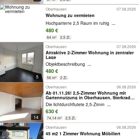
Oberhausen
07.08.2026
Wohnung zu vermieten
Hochparterre 2,5 Raum im ruhig
...
480 €
64 m²
2,5 Zi.
Oberhausen
07.08.2026
Attraktive 2-Zimmer Wohnung in zentraler
Lage
Objektbeschreibung
...
480 €
5
56 m²
2 Zi.
Oberhausen
06.08.2026
Ab 01.11.26! 2,5-Zimmer Wohnung mit
Gartennutzung in Oberhausen, Sterkrade-
Mitte
Die lichtdurchflutete 2,5-Zimm
...
630 €
14
74,14 m²
2,5 Zi.
Oberhausen
06.08.2026
45 m2 1 Zimmer Wohnung Möbiliert