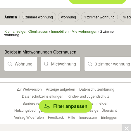
Ähnlich
3 zimmer wohnung
wohnung
1 zimmer wohnung
miet
Kleinanzeigen Oberhausen
Immobilien
Mietwohnungen
2 zimmer
wohnung
Beliebt in Mietwohnungen Oberhausen
Wohnung
Mietwohnung
3 zimmer wohnung
Zur Webversion
Anzeige aufgeben
Datenschutzerklärung
Datenschutzeinstellungen
Kinder- und Jugendschutz
Barrierefreiheitserklärung
Sicherheitslücken melden
Filter anpassen
Nutzungsbedingungen
Beliebte Suchen
Anzeigen Übersicht
Vertrag Widerrufen
Feedback
Hilfe
Impressum
Einloggen