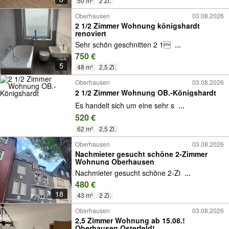
50 m²
2 Zi.
Oberhausen
03.08.2026
2 1/2 Zimmer Wohnung königshardt
renoviert
Sehr schön geschnitten 2 1
...
750 €
5
48 m²
2,5 Zi.
Oberhausen
03.08.2026
2 1/2 Zimmer Wohnung OB.-Königshardt
Es handelt sich um eine sehr s
...
520 €
62 m²
2,5 Zi.
Oberhausen
03.08.2026
Nachmieter gesucht schöne 2-Zimmer
Wohnung Oberhausen
Nachmieter gesucht schöne 2-Zi
...
480 €
18
43 m²
2 Zi.
Oberhausen
03.08.2026
2,5 Zimmer Wohnung ab 15.08.!
Oberhausen Osterfeld!