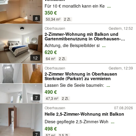
Für 10 € monatlich kann ein Ke
...
350 €
8
50,34 m²
2 Zi.
Oberhausen
Gestern, 12:52
2-Zimmer-Wohnung mit Balkon und
Gartenmitbenutzung in Oberhausen-
Stadtmitte
Achtung, die Beispielbilder si
...
620 €
12
64 m²
2 Zi.
Oberhausen
Gestern, 12:39
2-Zimmer Wohnung in Oberhausen
Sterkrade (Parkstr) zu vermieten
Lassen Sie die Seele baumeln:
...
490 €
7
47,3 m²
2 Zi.
Oberhausen
07.08.2026
Helle 2,5-Zimmer-Wohnung mit Balkon
Diese gepflegte 2,5-Zimmer-Woh
...
498 €
7
57 m²
2,5 Zi.