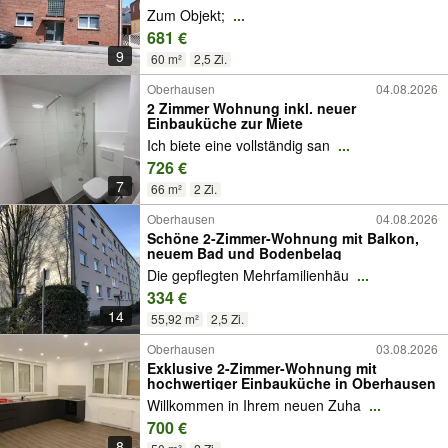
Zum Objekt;
...
681 €
9
60 m²
2,5 Zi.
Oberhausen
04.08.2026
2 Zimmer Wohnung inkl. neuer
Einbauküche zur Miete
Ich biete eine vollständig san
...
726 €
7
66 m²
2 Zi.
Oberhausen
04.08.2026
Schöne 2-Zimmer-Wohnung mit Balkon,
neuem Bad und Bodenbelag
Die gepflegten Mehrfamilienhäu
...
334 €
14
55,92 m²
2,5 Zi.
Oberhausen
03.08.2026
Exklusive 2-Zimmer-Wohnung mit
hochwertiger Einbauküche in Oberhausen
Willkommen in Ihrem neuen Zuha
...
700 €
8