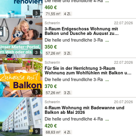
Die helle und freundliche 4-Ra
...
460 €
3
71,55 m²
4 Zi.
Schwerin
22.07.2026
3-Raum Erdgeschoss Wohnung mit
Balkon und Dusche ab August zu
vermieten.
Die helle und freundliche 3-Ra
...
350 €
3
57,26 m²
3 Zi.
Schwerin
22.07.2026
Für Sie in der Herrichtung 3-Raum
Wohnung zum Wohlfühlen mit Balkon und
Badewanne ab September 2026
Die helle und freundliche 3-Ra
...
370 €
3
57,26 m²
3 Zi.
Schwerin
20.07.2026
4-Raum Wohnung mit Badewanne und
Balkon ab Mai 2026
Die helle und freundliche 4-Ra
...
420 €
9
68,63 m²
4 Zi.