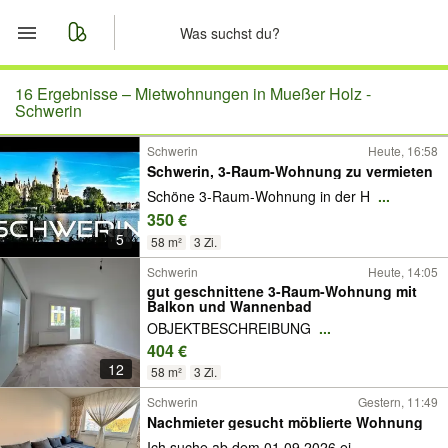
Start
16 Ergebnisse –
Mietwohnungen in Mueßer Holz -
Schwerin
Merkliste
Schwerin
Heute, 16:58
Schwerin, 3-Raum-Wohnung zu vermieten
Nachrichten
Schöne 3-Raum-Wohnung in der H
...
350 €
Anzeige aufgeben
5
58 m²
3 Zi.
Schwerin
Heute, 14:05
gut geschnittene 3-Raum-Wohnung mit
Balkon und Wannenbad
OBJEKTBESCHREIBUNG
...
404 €
12
58 m²
3 Zi.
Schwerin
Gestern, 11:49
Nachmieter gesucht möblierte Wohnung
Ich suche ab dem 01.09.2026 ei
...