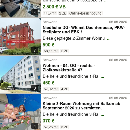
2.500 € VB
4
44,5 m²
2 Zi.
Online-Besichtigung
Schwerin
08.08.2026
Niedliche DG- WE mit Dachterrasse, PKW-
Stellplatz und EBK !
Diese gepflegte 2-Zimmer-Wohnu
...
590 €
7
68,11 m²
2 Zi.
Schwerin
06.08.2026
Wohnen - 04. OG - rechts -
Ziolkowskistraße 47
Die helle und freundliche 1-Ra
...
450 €
3
67,02 m²
4 Zi.
Schwerin
05.08.2026
Kleine 3-Raum Wohnung mit Balkon ab
September 2026 zu vermieten.
Die helle und freundliche 3-Ra
...
370 €
4
57,26 m²
3 Zi.