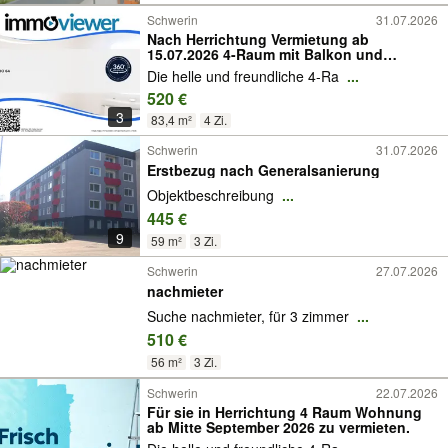
Schwerin
31.07.2026
Nach Herrichtung Vermietung ab
15.07.2026 4-Raum mit Balkon und
Badewanne
Die helle und freundliche 4-Ra
...
520 €
3
83,4 m²
4 Zi.
Schwerin
31.07.2026
Erstbezug nach Generalsanierung
Objektbeschreibung
...
445 €
9
59 m²
3 Zi.
Schwerin
27.07.2026
nachmieter
Suche nachmieter, für 3 zimmer
...
510 €
56 m²
3 Zi.
Schwerin
22.07.2026
Für sie in Herrichtung 4 Raum Wohnung
ab Mitte September 2026 zu vermieten.