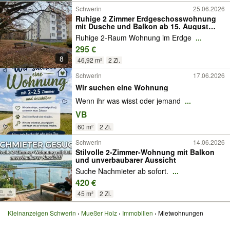
Schwerin
25.06.2026
Ruhige 2 Zimmer Erdgeschosswohnung
mit Dusche und Balkon ab 15. August
2026
Ruhige 2-Raum Wohnung im Erdge
...
295 €
8
46,92 m²
2 Zi.
Schwerin
17.06.2026
Wir suchen eine Wohnung
Wenn ihr was wisst oder jemand
...
VB
60 m²
2 Zi.
Schwerin
14.06.2026
Stilvolle 2-Zimmer-Wohnung mit Balkon
und unverbaubarer Aussicht
Suche Nachmieter ab sofort.
...
420 €
45 m²
2 Zi.
Kleinanzeigen Schwerin
Mueßer Holz
Immobilien
Mietwohnungen