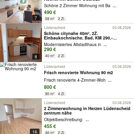
Schöne 2 Zimmer Wohnung mit Ba
...
490 €
7
58 m²
2 Zi.
Lüdenscheid
03.08.2026
Schöne citynahe 40m², 2Z.
Einbaukochnische, Bad, KM 290,-
Lüdensc
Modernisiertes Altstadthaus in
...
290 €
40 m²
2 Zi.
8
Lüdenscheid
03.08.2026
Frisch renovierte Wohnung 90 m2
Frisch renovierte 4-Zimmer-Woh
...
800 €
90 m²
4 Zi.
Lüdenscheid
03.08.2026
2 Zimmerwohnung in Herzen Lüdenscheid
zentrum nähe
Objektbeschreibung:
...
455 €
16
46 m²
2 Zi.