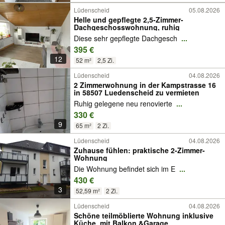
Lüdenscheid
05.08.2026
Helle und gepflegte 2,5-Zimmer-
Dachgeschosswohnung, ruhig
Diese sehr gepflegte Dachgesch
...
395 €
12
52 m²
2,5 Zi.
Lüdenscheid
04.08.2026
2 Zimmerwohnung in der Kampstrasse 16
in 58507 Luedenscheid zu vermieten
Ruhig gelegene neu renovierte
...
330 €
9
65 m²
2 Zi.
Lüdenscheid
04.08.2026
Zuhause fühlen: praktische 2-Zimmer-
Wohnung
Die Wohnung befindet sich im E
...
430 €
3
52,59 m²
2 Zi.
Lüdenscheid
04.08.2026
Schöne teilmöblierte Wohnung inklusive
Küche, mit Balkon &Garage