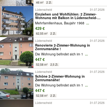
8
46 m²
2 Zi.
Lüdenscheid
31.07.2026
Einziehen und Wohlfühlen: 2 Zimmer-
Wohnung mit Balkon in Lüdenscheid-
Brügge!
Mehrfamilienhaus, Baujahr 1968
...
429 €
9
62,55 m²
2 Zi.
Lüdenscheid
31.07.2026
Renovierte 2-Zimmer-Wohnung in
Zentrumsnähe !
Die Wohnung befindet sich im 1
...
447 €
7
52,58 m²
2,5 Zi.
Lüdenscheid
31.07.2026
Schöne 2-Zimmer-Wohnung in
Zentrumsnähe!
Die Wohnung befindet sich im 1
...
447 €
3
52,58 m²
2 Zi.
Lüdenscheid
31.07.2026