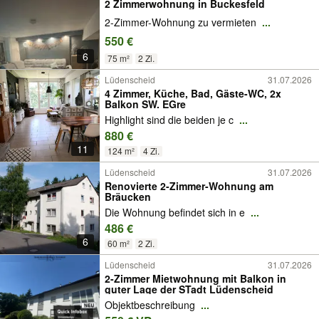
2 Zimmerwohnung in Buckesfeld
2-Zimmer-Wohnung zu vermieten
...
550 €
6
75 m²
2 Zi.
Lüdenscheid
31.07.2026
4 Zimmer, Küche, Bad, Gäste-WC, 2x
Balkon SW. EGre
Highlight sind die beiden je c
...
880 €
11
124 m²
4 Zi.
Lüdenscheid
31.07.2026
Renovierte 2-Zimmer-Wohnung am
Bräucken
Die Wohnung befindet sich in e
...
486 €
6
60 m²
2 Zi.
Lüdenscheid
31.07.2026
2-Zimmer Mietwohnung mit Balkon in
guter Lage der STadt Lüdenscheid
Objektbeschreibung
...