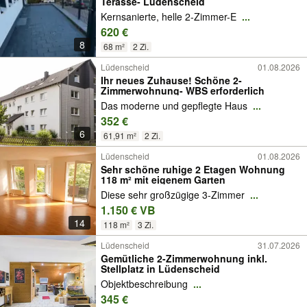
Terasse- Lüdenscheid
Kernsanierte, helle 2-Zimmer-E
...
620 €
8
68 m²
2 Zi.
Lüdenscheid
01.08.2026
Ihr neues Zuhause! Schöne 2-
Zimmerwohnung- WBS erforderlich
Das moderne und gepflegte Haus
...
352 €
6
61,91 m²
2 Zi.
Lüdenscheid
01.08.2026
Sehr schöne ruhige 2 Etagen Wohnung
118 m² mit eigenem Garten
Diese sehr großzügige 3-Zimmer
...
1.150 € VB
14
118 m²
3 Zi.
Lüdenscheid
31.07.2026
Gemütliche 2-Zimmerwohnung inkl.
Stellplatz in Lüdenscheid
Objektbeschreibung
...
345 €