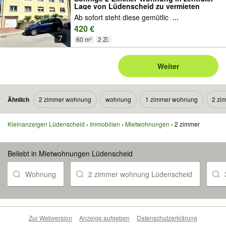
Lage von Lüdenscheid zu vermieten
Ab sofort steht diese gemütlic
...
420 €
7
60 m²
2 Zi.
Weiter
Ähnlich
2 zimmer wohnung
wohnung
1 zimmer wohnung
2 zi
Kleinanzeigen Lüdenscheid
Immobilien
Mietwohnungen
2 zimmer
Beliebt in Mietwohnungen Lüdenscheid
Wohnung
2 zimmer wohnung Lüdenscheid
Zur Webversion
Anzeige aufgeben
Datenschutzerklärung