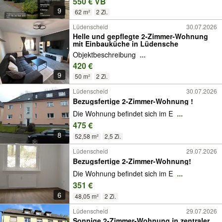
550 € VB
9
62 m²
2 Zi.
Lüdenscheid
30.07.2026
Helle und gepflegte 2-Zimmer-Wohnung
mit Einbauküche in Lüdensche
Objektbeschreibung
...
420 €
9
50 m²
2 Zi.
Lüdenscheid
30.07.2026
Bezugsfertige 2-Zimmer-Wohnung !
Die Wohnung befindet sich im E
...
475 €
8
52,58 m²
2,5 Zi.
Lüdenscheid
29.07.2026
Bezugsfertige 2-Zimmer-Wohnung!
Die Wohnung befindet sich im E
...
351 €
6
48,05 m²
2 Zi.
Lüdenscheid
29.07.2026
Sonnige 2-Zimmer-Wohnung in zentraler