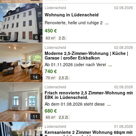
Lüdenscheid
02.08.2026
Wohnung in Lüdenscheid
Renovierte, helle und ruhige 2
...
450 €
6
63 m²
2 Zi.
Lüdenscheid
02.08.2026
Moderne 2,5-Zimmer-Wohnung | Küche |
Garage | großer Eckbalkon
Ab 01.11.2026 (oder nach Verei
...
740 €
14
70 m²
2,5 Zi.
Lüdenscheid
02.08.2026
Frisch renovierte 2,5 Zimmer-Wohnung mit
EBK in Lüdenscheid.
Ab dem 01.08.2026 steht diese
...
680 €
11
65 m²
2,5 Zi.
Lüdenscheid
01.08.2026
Kernsanierte 2 Zimmer Wohnung 68qm mit