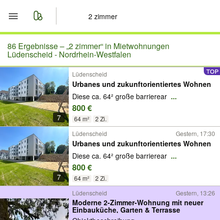
Start
86 Ergebnisse –
„2 zimmer“ in Mietwohnungen
Lüdenscheid - Nordrhein-Westfalen
Merkliste
Lüdenscheid
Urbanes und zukunftorientiertes Wohnen
Nachrichten
Diese ca. 64² große barrierear
...
800 €
Anzeige aufgeben
7
64 m²
2 Zi.
Lüdenscheid
Gestern, 17:30
Urbanes und zukunftorientiertes Wohnen
Diese ca. 64² große barrierear
...
800 €
7
64 m²
2 Zi.
Lüdenscheid
Gestern, 13:26
Moderne 2-Zimmer-Wohnung mit neuer
Einbauküche, Garten & Terrasse