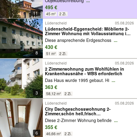
Objektbeschreibung
...
495 €
11
45 m²
2 Zi.
Lüdenscheid
05.08.2026
Lüdenscheid-Eggenscheid: Möblierte 2-
Zimmer Wohnung mit Vollausstattung im
EG
Diese ansprechende Erdgeschoss
...
430 €
8
51 m²
2 Zi.
Lüdenscheid
05.08.2026
2 Zimmerwohnung zum Wohlfühlen in
Krankenhausnähe - WBS erforderlich
Das Haus wurde 1995 gebaut. Hi
...
363 €
3
58,12 m²
2 Zi.
Lüdenscheid
05.08.2026
City Dachgeschosswohnung 2-
Zimmer,schön hell,frisch
renoviert,Garage,ab sofort
Diese 2-Zimmer Wohnung befinde
...
355 €
6
46,66 m²
2 Zi.