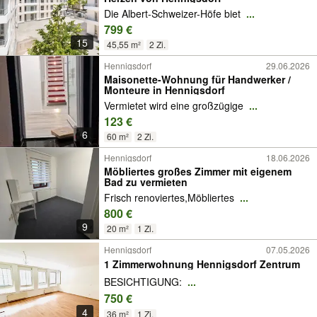
Die Albert-Schweizer-Höfe biet
...
799 €
15
45,55 m²
2 Zi.
Hennigsdorf
29.06.2026
Maisonette-Wohnung für Handwerker /
Monteure in Hennigsdorf
Vermietet wird eine großzügige
...
123 €
6
60 m²
2 Zi.
Hennigsdorf
18.06.2026
Möbliertes großes Zimmer mit eigenem
Bad zu vermieten
Frisch renoviertes,Möbliertes
...
800 €
9
20 m²
1 Zi.
Hennigsdorf
07.05.2026
1 Zimmerwohnung Hennigsdorf Zentrum
BESICHTIGUNG:
...
750 €
4
36 m²
1 Zi.