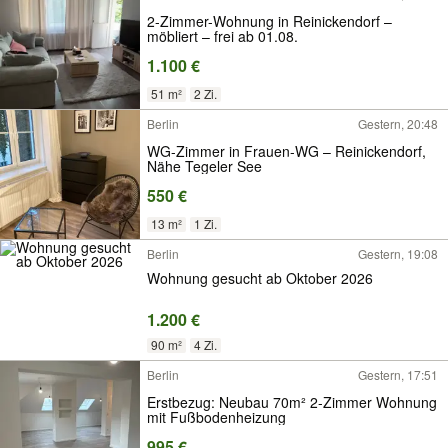
2-Zimmer-Wohnung in Reinickendorf –
möbliert – frei ab 01.08.
1.100 €
51 m²
2 Zi.
Berlin
Gestern, 20:48
WG-Zimmer in Frauen-WG – Reinickendorf,
Nähe Tegeler See
550 €
13 m²
1 Zi.
Berlin
Gestern, 19:08
Wohnung gesucht ab Oktober 2026
1.200 €
90 m²
4 Zi.
Berlin
Gestern, 17:51
Erstbezug: Neubau 70m² 2-Zimmer Wohnung
mit Fußbodenheizung
995 €