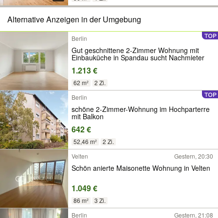
Alternative Anzeigen in der Umgebung
Berlin
Gut geschnittene 2-Zimmer Wohnung mit
Einbauküche in Spandau sucht Nachmieter
1.213 €
62 m²
2 Zi.
Berlin
schöne 2-Zimmer-Wohnung im Hochparterre
mit Balkon
642 €
52,46 m²
2 Zi.
Velten
Gestern, 20:30
Schön anierte Maisonette Wohnung in Velten
1.049 €
86 m²
3 Zi.
Berlin
Gestern, 21:08