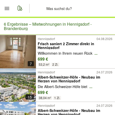
Start
6 Ergebnisse –
Mietwohnungen in Hennigsdorf -
Brandenburg
Merkliste
Hennigsdorf
04.08.2026
Frisch saniert 2 Zimmer direkt in
Hennigsdorf
Nachrichten
Willkommen in Ihrem neuen Rück
...
699 €
Anzeige aufgeben
7
53,2 m²
2 Zi.
Hennigsdorf
24.07.2026
Albert-Schweitzer-Höfe - Neubau im
Herzen von Hennigsdorf
Die Albert-Schweizer-Höfe biet
...
699 €
15
38,04 m²
1 Zi.
Hennigsdorf
24.07.2026
Albert-Schweitzer-Höfe - Neubau im
Herzen von Hennigsdorf