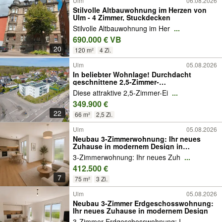
Ulm
06.08.2026
Stilvolle Altbauwohnung im Herzen von
Ulm - 4 Zimmer, Stuckdecken
Stilvolle Altbauwohnung im Her
...
690.000 € VB
20
120 m²
4 Zi.
Ulm
05.08.2026
In beliebter Wohnlage! Durchdacht
geschnittene 2,5-Zimmer-
Eigentumswohnung
Diese attraktive 2,5-Zimmer-Ei
...
349.900 €
22
66 m²
2,5 Zi.
Ulm
05.08.2026
Neubau 3-Zimmerwohnung: Ihr neues
Zuhause in modernem Design in
Einsingen
3-Zimmerwohnung: Ihr neues Zuh
...
412.500 €
7
75 m²
3 Zi.
Ulm
05.08.2026
Neubau 3-Zimmer Erdgeschosswohnung:
Ihr neues Zuhause in modernem Design
3-Zimmer Erdgeschosswohnung: I
...