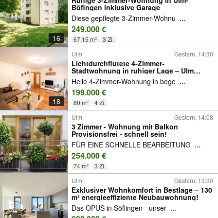
Ruhige 3-Zimmer-Wohnung in Ulm-
Böfingen inklusive Garage
Diese gepflegte 3-Zimmer-Wohnu
...
249.000 €
16
67,15 m²
3 Zi.
Ulm
Gestern, 14:30
Lichtdurchflutete 4-Zimmer-
Stadtwohnung in ruhiger Lage – Ulm
Mitte, mit Erbbaurecht
Helle 4-Zimmer-Wohnung in bege
...
199.000 €
18
80 m²
4 Zi.
Ulm
Gestern, 14:08
3 Zimmer - Wohnung mit Balkon
Provisionsfrei - schnell sein!
FÜR EINE SCHNELLE BEARBEITUNG
...
254.000 €
74 m²
3 Zi.
Ulm
Gestern, 13:30
Exklusiver Wohnkomfort in Bestlage – 130
m² energieeffiziente Neubauwohnung!
Das OPUS in Söflingen - unser
...