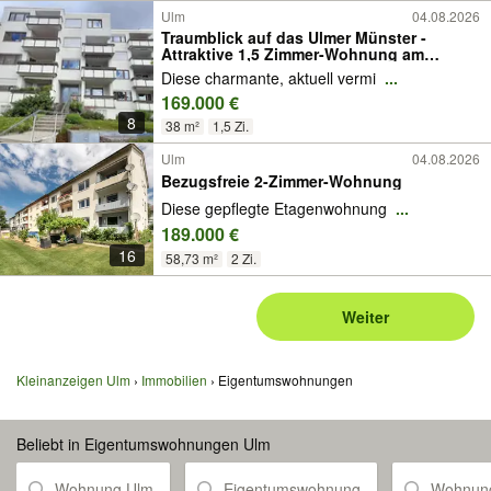
Ulm
04.08.2026
Traumblick auf das Ulmer Münster -
Attraktive 1,5 Zimmer-Wohnung am
Safranberg
Diese charmante, aktuell vermi
...
169.000 €
8
38 m²
1,5 Zi.
Ulm
04.08.2026
Bezugsfreie 2-Zimmer-Wohnung
Diese gepflegte Etagenwohnung
...
189.000 €
16
58,73 m²
2 Zi.
Weiter
Kleinanzeigen Ulm
Immobilien
Eigentumswohnungen
Beliebt in Eigentumswohnungen Ulm
Wohnung Ulm
Eigentumswohnung
Wohnung