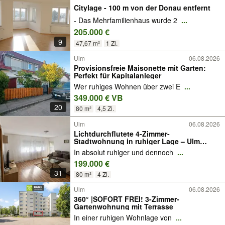
Citylage - 100 m von der Donau entfernt
- Das Mehrfamilienhaus wurde 2
...
205.000 €
9
47,67 m²
1 Zi.
Ulm
06.08.2026
Provisionsfreie Maisonette mit Garten:
Perfekt für Kapitalanleger
Wer ruhiges Wohnen über zwei E
...
349.000 € VB
20
80 m²
4,5 Zi.
Ulm
06.08.2026
Lichtdurchflutete 4-Zimmer-
Stadtwohnung in ruhiger Lage – Ulm
Mitte, mit Erbbaurecht
In absolut ruhiger und dennoch
...
199.000 €
31
80 m²
4 Zi.
Ulm
06.08.2026
360° |SOFORT FREI! 3-Zimmer-
Gartenwohnung mit Terrasse
In einer ruhigen Wohnlage von
...