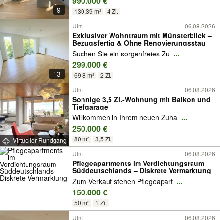
990.000 €
9
130,39 m²
4 Zi.
Ulm
06.08.2026
Exklusiver Wohntraum mit Münsterblick –
Bezugsfertig & Ohne Renovierungsstau
Suchen Sie ein sorgenfreies Zu
...
299.000 €
13
69,8 m²
2 Zi.
Ulm
06.08.2026
Sonnige 3,5 Zi.-Wohnung mit Balkon und
Tiefgarage
Willkommen in Ihrem neuen Zuha
...
250.000 €
80 m²
3,5 Zi.
Virtueller Rundgang
Ulm
06.08.2026
Pflegeapartments im Verdichtungsraum
Süddeutschlands – Diskrete Vermarktung
Zum Verkauf stehen Pflegeapart
...
150.000 €
50 m²
1 Zi.
Ulm
06.08.2026