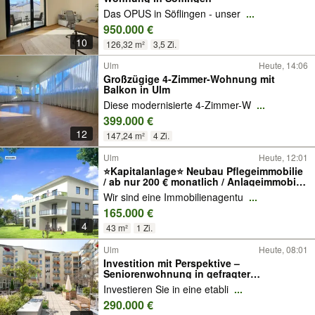
Das OPUS in Söflingen - unser
...
950.000 €
10
126,32 m²
3,5 Zi.
Ulm
Heute, 14:06
Großzügige 4-Zimmer-Wohnung mit
Balkon in Ulm
Diese modernisierte 4-Zimmer-W
...
399.000 €
12
147,24 m²
4 Zi.
Ulm
Heute, 12:01
⭐Kapitalanlage⭐ Neubau Pflegeimmobilie
/ ab nur 200 € monatlich / Anlageimmobilie
| Investment | Altersvorsorge
Wir sind eine Immobilienagentu
...
165.000 €
4
43 m²
1 Zi.
Ulm
Heute, 08:01
Investition mit Perspektive –
Seniorenwohnung in gefragter
Wohnanlage
Investieren Sie in eine etabli
...
290.000 €