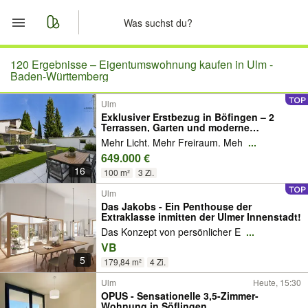
Start
120 Ergebnisse –
Eigentumswohnung kaufen in Ulm -
Baden-Württemberg
Merkliste
Ulm
Exklusiver Erstbezug in Böfingen – 2
Terrassen, Garten und moderne
Nachrichten
Ausstattung!
Mehr Licht. Mehr Freiraum. Meh
...
649.000 €
Anzeige aufgeben
16
100 m²
3 Zi.
Ulm
Das Jakobs - Ein Penthouse der
Extraklasse inmitten der Ulmer Innenstadt!
Das Konzept von persönlicher E
...
VB
5
179,84 m²
4 Zi.
Ulm
Heute, 15:30
OPUS - Sensationelle 3,5-Zimmer-
Wohnung in Söflingen