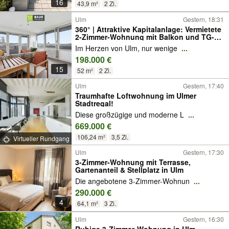
16
43,9 m²
2 Zi.
Ulm
Gestern, 18:31
360° | Attraktive Kapitalanlage: Vermietete
2-Zimmer-Wohnung mit Balkon und TG-
Stellplatz in Ulm-Mitte
Im Herzen von Ulm, nur wenige
...
198.000 €
15
52 m²
2 Zi.
Ulm
Gestern, 17:40
Traumhafte Loftwohnung im Ulmer
Stadtregal!
Diese großzügige und moderne L
...
669.000 €
106,24 m²
3,5 Zi.
Virtueller Rundgang
Ulm
Gestern, 17:30
3-Zimmer-Wohnung mit Terrasse,
Gartenanteil & Stellplatz in Ulm
Die angebotene 3-Zimmer-Wohnun
...
290.000 €
4
64,1 m²
3 Zi.
Ulm
Gestern, 16:30