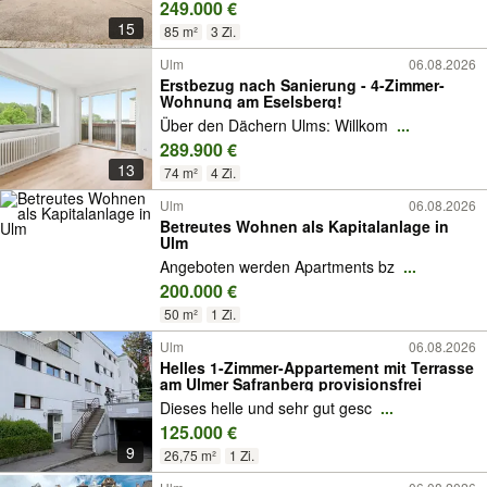
249.000 €
15
85 m²
3 Zi.
Ulm
06.08.2026
Erstbezug nach Sanierung - 4-Zimmer-
Wohnung am Eselsberg!
Über den Dächern Ulms: Willkom
...
289.900 €
13
74 m²
4 Zi.
Ulm
06.08.2026
Betreutes Wohnen als Kapitalanlage in
Ulm
Angeboten werden Apartments bz
...
200.000 €
50 m²
1 Zi.
Ulm
06.08.2026
Helles 1-Zimmer-Appartement mit Terrasse
am Ulmer Safranberg provisionsfrei
Dieses helle und sehr gut gesc
...
125.000 €
9
26,75 m²
1 Zi.