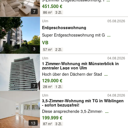
451.500 €
7
86 m²
3 Zi.
Ulm
05.08.2026
Erdgeschosswohnung
Super Erdgeschosswohnung mit G
...
VB
3
57 m²
2 Zi.
Ulm
04.08.2026
1 Zimmer-Wohnung mit Münsterblick in
zentraler Lage von Ulm
Hoch über den Dächern der Stad
...
129.000 €
7
28 m²
1 Zi.
Ulm
04.08.2026
3,5-Zimmer-Wohnung mit TG in Wiblingen
- sofort bezugsfrei!
Diese ansprechende 3,5-Zimmer-
...
199.999 €
13
87 m²
3 Zi.