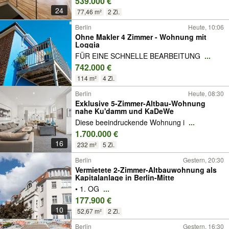
539.000 €
24
77,46 m²
2 Zi.
Berlin
Heute, 10:06
Ohne Makler 4 Zimmer - Wohnung mit
Loggia
FÜR EINE SCHNELLE BEARBEITUNG
...
742.000 €
114 m²
4 Zi.
Berlin
Heute, 08:30
Exklusive 5-Zimmer-Altbau-Wohnung
nahe Ku'damm und KaDeWe
Diese beeindruckende Wohnung i
...
1.700.000 €
16
232 m²
5 Zi.
Berlin
Gestern, 20:30
Vermietete 2-Zimmer-Altbauwohnung als
Kapitalanlage in Berlin-Mitte
• 1. OG
...
177.900 €
10
52,67 m²
2 Zi.
Berlin
Gestern, 16:30