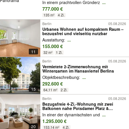
Panorama
In einem prachtvollen Gründerz
...
777.000 €
135 m²
4 Zi.
Berlin
05.08.2026
Urbanes Wohnen auf kompaktem Raum –
bezugsfrei und vielseitig nutzbar
Ausstattung:
...
155.000 €
11
32 m²
1 Zi.
Berlin
05.08.2026
Vermietete 2-Zimmerwohnung mit
Wintergarten im Hansaviertel Berlins
Objektbeschreibung:
...
292.600 €
15
64,11 m²
2 Zi.
Berlin
05.08.2026
Bezugsfreie 4-Zi.-Wohnung mit zwei
Balkonen nahe Potsdamer Platz &
Gleisdreieck
In einer der dynamischsten und
...
1.295.000 €
20
153,14 m²
4 Zi.