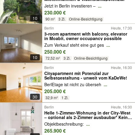
Jetzt in Berlin investieren –
...
230.000 €
10
90 m²
3 Zi.
Online-Besichtigung
Berlin
Heute, 17:30
3-room apartment with balcony, elevator
in Moabit, owner occupancy possible
Zum Verkauf steht eine gut ges
...
250.000 €
10
72,52 m²
3 Zi.
Online-Besichtigung
Berlin
Heute, 16:30
Cityapartment mit Potenzial zur
Selbstgestaltung - unweit vom KaDeWe!
BerlEtage ist nicht zu überseh
...
205.000 €
30
32,9 m²
1 Zi.
Berlin
Heute, 16:30
Helle 1-Zimmer-Wohnung in der City-West
– optional als 2-Zimmer ausbaubar* Keine
Käuferprovision
Objektbeschreibung:
...
265.900 €