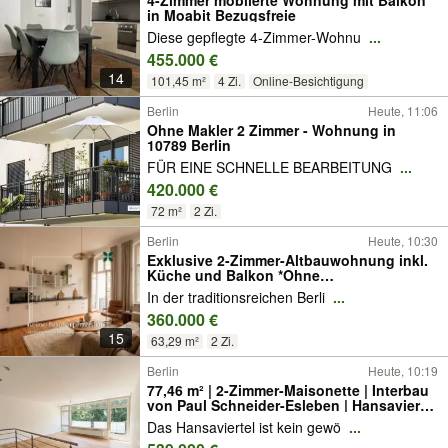
4-Zimmer möblierte Wohnung mit Balkon
in Moabit Bezugsfreie
Diese gepflegte 4-Zimmer-Wohnu
...
455.000 €
14
101,45 m²
4 Zi.
Online-Besichtigung
Berlin
Heute, 11:06
Ohne Makler 2 Zimmer - Wohnung in
10789 Berlin
FÜR EINE SCHNELLE BEARBEITUNG
...
420.000 €
72 m²
2 Zi.
Berlin
Heute, 10:30
Exklusive 2-Zimmer-Altbauwohnung inkl.
Küche und Balkon *Ohne
Käuferprovision*
In der traditionsreichen Berli
...
360.000 €
15
63,29 m²
2 Zi.
Berlin
Heute, 10:19
77,46 m² | 2-Zimmer-Maisonette | Interbau
von Paul Schneider-Esleben | Hansaviertel
I bezugsfrei
Das Hansaviertel ist kein gewö
...