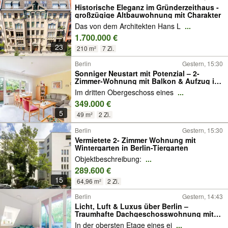
Historische Eleganz im Gründerzeithaus -
großzügige Altbauwohnung mit Charakter
Das von dem Architekten Hans L
...
1.700.000 €
23
210 m²
7 Zi.
Berlin
Gestern, 15:30
Sonniger Neustart mit Potenzial – 2-
Zimmer-Wohnung mit Balkon & Aufzug in
Erneuerung
Im dritten Obergeschoss eines
...
349.000 €
5
49 m²
2 Zi.
Berlin
Gestern, 15:30
Vermietete 2- Zimmer Wohnung mit
Wintergarten in Berlin-Tiergarten
Objektbeschreibung:
...
289.600 €
15
64,96 m²
2 Zi.
Berlin
Gestern, 14:43
Licht, Luft & Luxus über Berlin –
Traumhafte Dachgeschosswohnung mit
Weitblick in Moabit
In der obersten Etage eines ei
...