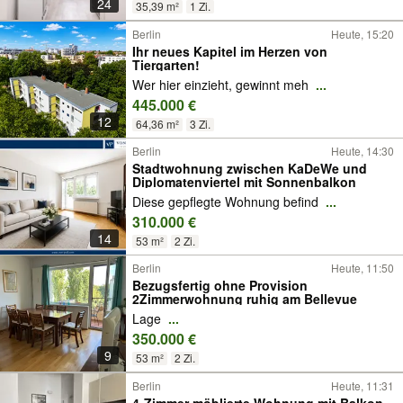
24
35,39 m²
1 Zi.
Berlin
Heute, 15:20
Ihr neues Kapitel im Herzen von
Tiergarten!
Wer hier einzieht, gewinnt meh
...
445.000 €
12
64,36 m²
3 Zi.
Berlin
Heute, 14:30
Stadtwohnung zwischen KaDeWe und
Diplomatenviertel mit Sonnenbalkon
Diese gepflegte Wohnung befind
...
310.000 €
14
53 m²
2 Zi.
Berlin
Heute, 11:50
Bezugsfertig ohne Provision
2Zimmerwohnung ruhig am Bellevue
Lage
...
350.000 €
9
53 m²
2 Zi.
Berlin
Heute, 11:31