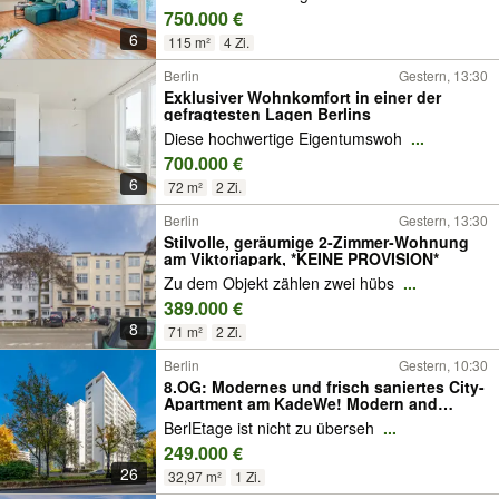
750.000 €
6
115 m²
4 Zi.
Berlin
Gestern, 13:30
Exklusiver Wohnkomfort in einer der
gefragtesten Lagen Berlins
Diese hochwertige Eigentumswoh
...
700.000 €
6
72 m²
2 Zi.
Berlin
Gestern, 13:30
Stilvolle, geräumige 2-Zimmer-Wohnung
am Viktoriapark, *KEINE PROVISION*
Zu dem Objekt zählen zwei hübs
...
389.000 €
8
71 m²
2 Zi.
Berlin
Gestern, 10:30
8.OG: Modernes und frisch saniertes City-
Apartment am KadeWe! Modern and
renovated Studio At KadeWe!
BerlEtage ist nicht zu überseh
...
249.000 €
26
32,97 m²
1 Zi.