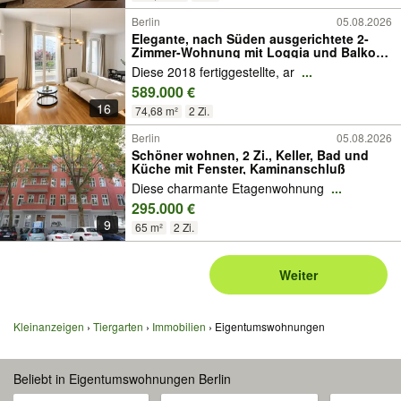
Berlin
05.08.2026
Elegante, nach Süden ausgerichtete 2-
Zimmer-Wohnung mit Loggia und Balkon
in bester Lage in City West
Diese 2018 fertiggestellte, ar
...
589.000 €
16
74,68 m²
2 Zi.
Berlin
05.08.2026
Schöner wohnen, 2 Zi., Keller, Bad und
Küche mit Fenster, Kaminanschluß
Diese charmante Etagenwohnung
...
295.000 €
9
65 m²
2 Zi.
Weiter
Kleinanzeigen
Tiergarten
Immobilien
Eigentumswohnungen
Beliebt in Eigentumswohnungen Berlin