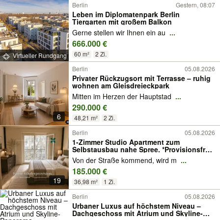
Berlin
Gestern, 08:07
Leben im Diplomatenpark Berlin
Tiergarten mit großem Balkon
Gerne stellen wir Ihnen ein au
...
666.000 €
60 m²
2 Zi.
Virtueller Rundgang
Berlin
05.08.2026
Privater Rückzugsort mit Terrasse – ruhig
wohnen am Gleisdreieckpark
Mitten im Herzen der Hauptstad
...
290.000 €
6
48,21 m²
2 Zi.
Berlin
05.08.2026
1-Zimmer Studio Apartment zum
Selbstausbau nahe Spree. *Provisionsfrei
für den Käufer*
Von der Straße kommend, wird m
...
185.000 €
19
36,98 m²
1 Zi.
Berlin
05.08.2026
Urbaner Luxus auf höchstem Niveau –
Dachgeschoss mit Atrium und Skyline-