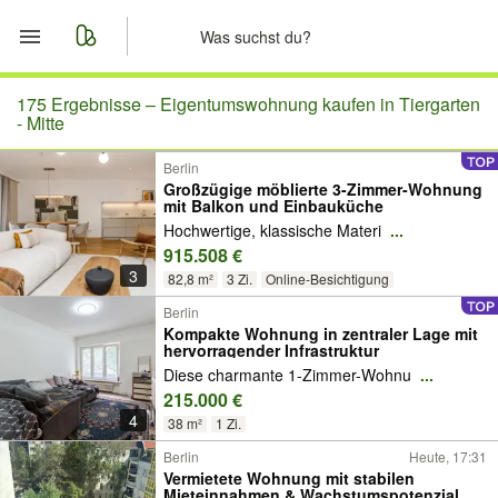
Start
175 Ergebnisse –
Eigentumswohnung kaufen in Tiergarten
- Mitte
Merkliste
Berlin
Großzügige möblierte 3-Zimmer-Wohnung
mit Balkon und Einbauküche
Nachrichten
Hochwertige, klassische Materi
...
915.508 €
Anzeige aufgeben
3
82,8 m²
3 Zi.
Online-Besichtigung
Berlin
Kompakte Wohnung in zentraler Lage mit
hervorragender Infrastruktur
Diese charmante 1-Zimmer-Wohnu
...
215.000 €
4
38 m²
1 Zi.
Berlin
Heute, 17:31
Vermietete Wohnung mit stabilen
Mieteinnahmen & Wachstumspotenzial