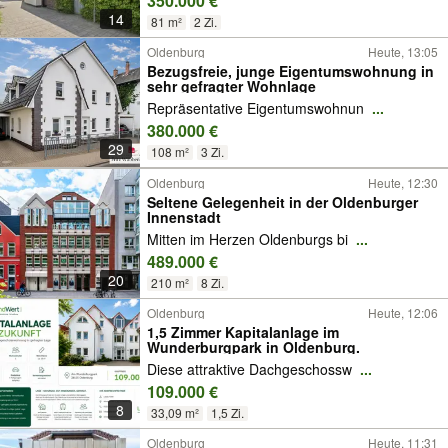
350.000 €
14
81 m²
2 Zi.
Oldenburg
Heute, 13:05
Bezugsfreie, junge Eigentumswohnung in
sehr gefragter Wohnlage
Repräsentative Eigentumswohnun
...
380.000 €
29
108 m²
3 Zi.
Oldenburg
Heute, 12:30
Seltene Gelegenheit in der Oldenburger
Innenstadt
Mitten im Herzen Oldenburgs bi
...
489.000 €
20
210 m²
8 Zi.
Oldenburg
Heute, 12:06
1,5 Zimmer Kapitalanlage im
Wunderburgpark in Oldenburg.
Diese attraktive Dachgeschossw
...
109.000 €
8
33,09 m²
1,5 Zi.
Oldenburg
Heute, 11:31