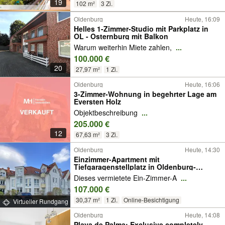
19
102 m²
3 Zi.
Oldenburg
Heute, 16:09
Helles 1-Zimmer-Studio mit Parkplatz in
OL - Osternburg mit Balkon
Warum weiterhin Miete zahlen,
...
100.000 €
20
27,97 m²
1 Zi.
Oldenburg
Heute, 16:06
3-Zimmer-Wohnung in begehrter Lage am
Eversten Holz
Objektbeschreibung
...
205.000 €
12
67,63 m²
3 Zi.
Oldenburg
Heute, 14:30
Einzimmer-Apartment mit
Tiefgaragenstellplatz in Oldenburg-
Osternburg
Dieses vermietete Ein-Zimmer-A
...
107.000 €
30,37 m²
1 Zi.
Online-Besichtigung
Virtueller Rundgang
Oldenburg
Heute, 14:08
Playa de Palma: Exclusive completely