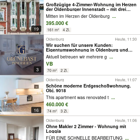
Großzügige 4-Zimmer-Wohnung im Herzen
der Oldenburger Innenstadt – mit drei
Balkonen
Mitten im Herzen der Oldenburg
...
395.000 €
19
161 m²
4 Zi.
Oldenburg
Heute, 11:30
Wir suchen für unsere Kunden:
Eigentumswohnung in Oldenburg und
Umgebung
Aktuell betreuen wir mehrere g
...
VB
3
70 m²
2 Zi.
Oldenburg
Heute, 11:07
Schöne moderne Erdgeschoßwohnung.
Obj. 9018
This apartment was renovated t
...
460.000 €
16
74 m²
3 Zi.
Oldenburg
Heute, 11:06
Ohne Makler 2 Zimmer - Wohnung mit
Loggia
FÜR EINE SCHNELLE BEARBEITUNG
...