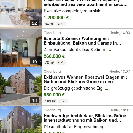
refurbished sea view apartment in second
sea line Obj.9889
Exclusive completely refurbish
...
1.290.000 €
22
84 m²
4 Zi.
Oldenburg
Heute, 14:03
Sanierte 3-Zimmer-Wohnung mit
Einbauküche, Balkon und Garage in
Oldenburg/ Ohmstede
Zum Verkauf steht diese 3-Zimm
...
260.000 €
10
78 m²
3 Zi.
Oldenburg
Heute, 13:07
Exklusives Wohnen über zwei Etagen mit
Garten und Blick ins Grüne in den
Heiligengeisthöfen
Die großzügig geschnittene Eig
...
850.000 €
18
183 m²
3 Zi.
Oldenburg
Heute, 13:07
Hochwertige Architektur, Blick ins Grüne.
Innenstadtwohnung mit Balkon und
Tiefgaragenstellplatz
Diese attraktive Etagenwohnung
...