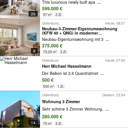
This luxurious newly built apa
...
599.000 €
26
57 m²
2 Zi.
Oldenburg
Heute, 08:07
Neubau-3-Zimmer-Eigentumswohnung
(KFW 40 + QNG) in moderner
Wohnresidenz in Nadorst
Neubau-Eigentumswohnung mit 3
...
375.000 €
8
73,25 m²
3 Zi.
Oldenburg
Heute, 07:50
Herr Michael Hasselmann
Der Balkon ist 2,6 Quardratmet
...
500 €
500 m²
1 Zi.
Oldenburg
Gestern, 23:54
Wohnung 3 Zimmer
Sehr schöne 3 Zimmer Wohnung,
...
285.000 €
14
75 m²
3 Zi.