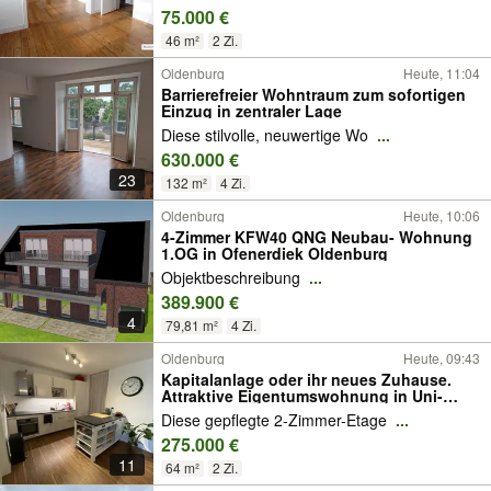
75.000 €
46 m²
2 Zi.
Oldenburg
Heute, 11:04
Barrierefreier Wohntraum zum sofortigen
Einzug in zentraler Lage
Diese stilvolle, neuwertige Wo
...
630.000 €
23
132 m²
4 Zi.
Oldenburg
Heute, 10:06
4-Zimmer KFW40 QNG Neubau- Wohnung
1.OG in Ofenerdiek Oldenburg
Objektbeschreibung
...
389.900 €
4
79,81 m²
4 Zi.
Oldenburg
Heute, 09:43
Kapitalanlage oder ihr neues Zuhause.
Attraktive Eigentumswohnung in Uni-
Nähe mit Balkon, Keller und
Diese gepflegte 2-Zimmer-Etage
...
Tiefgaragenstellplatz
275.000 €
11
64 m²
2 Zi.