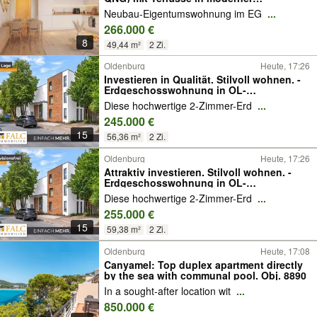
Wohnresidenz in Nadorst
Neubau-Eigentumswohnung im EG
...
266.000 €
8
49,44 m²
2 Zi.
Oldenburg
Heute, 17:26
Investieren in Qualität. Stilvoll wohnen. -
Erdgeschosswohnung in OL-
Donnerschwee
Diese hochwertige 2-Zimmer-Erd
...
245.000 €
15
56,36 m²
2 Zi.
Oldenburg
Heute, 17:26
Attraktiv investieren. Stilvoll wohnen. -
Erdgeschosswohnung in OL-
Donnerschwee
Diese hochwertige 2-Zimmer-Erd
...
255.000 €
15
59,38 m²
2 Zi.
Oldenburg
Heute, 17:08
Canyamel: Top duplex apartment directly
by the sea with communal pool. Obj. 8890
In a sought-after location wit
...
850.000 €