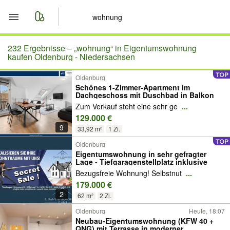
Start
232 Ergebnisse –
„wohnung“ in Eigentumswohnung
kaufen Oldenburg - Niedersachsen
Merkliste
Oldenburg
Schönes 1-Zimmer-Apartment im
Dachgeschoss mit Duschbad in Balkon
Nachrichten
Zum Verkauf steht eine sehr ge
...
129.000 €
Anzeige aufgeben
9
33,92 m²
1 Zi.
Oldenburg
Eigentumswohnung in sehr gefragter
Lage - Tiefgaragenstellplatz inklusive
Bezugsfreie Wohnung! Selbstnut
...
179.000 €
2
62 m²
2 Zi.
Oldenburg
Heute, 18:07
Neubau-Eigentumswohnung (KFW 40 +
QNG) mit Terrasse in moderner