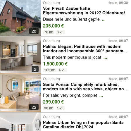
Oldenburg
Heute, 09:30
Von Privat! Zauberhafte
Eigentumswohnung in 26127 Oldenburg!
Diese helle und äußerst gepfle
...
235.000 €
20
76 m²
3 Zi.
Oldenburg
Heute, 09:07
Palma: Elegant Penthouse with modern
interior and incomparable 360° panoramic
views Obj. 9780
This modern penthouse is locat
...
1.500.000 €
2
165 m²
4 Zi.
Oldenburg
Heute, 09:07
Santa Ponsa: Completely refurbished,
modern studio with sea views, object no.
9757
For sale: very bright, complet
...
299.000 €
22
30 m²
1 Zi.
Oldenburg
Heute, 08:07
Palma: Urban living in the popular Santa
Catalina district Obj.7024