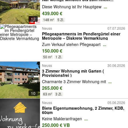
Diese Wohnung ist Ihr Hauptgew
...
439.000 €
12
148 m²
5 Zi.
Neuss
07.07.2026
Pflegeapartments im Pendlergürtel einer
Metropole – Diskrete Vermarktung
Zum Verkauf stehen Pflegeapart
...
150.000 €
50 m²
1 Zi.
Neuss
30.06.2026
3 Zimmer Wohnung mit Garten (
Provisionsfrei )
Charmante 3 Zimmer Wohnung mit
...
265.000 €
10
63 m²
3 Zi.
Neuss
05.06.2026
Biete Eigentumswohnung, 2 Zimmer, KDB,
60qm
Keine Makleranfragen
...
250.000 € VB