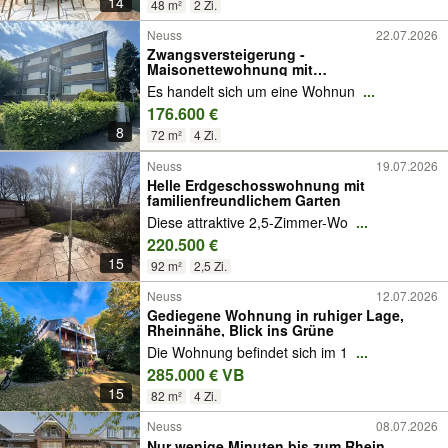
14
48 m²
2 Zi.
Neuss
22.07.2026
Zwangsversteigerung -
Maisonettewohnung mit
Gartennutzungsrecht
Es handelt sich um eine Wohnun
...
176.600 €
8
72 m²
4 Zi.
Neuss
19.07.2026
Helle Erdgeschosswohnung mit
familienfreundlichem Garten
Diese attraktive 2,5-Zimmer-Wo
...
220.500 €
15
92 m²
2,5 Zi.
Neuss
12.07.2026
Gediegene Wohnung in ruhiger Lage,
Rheinnähe, Blick ins Grüne
Die Wohnung befindet sich im 1
...
285.000 € VB
15
82 m²
4 Zi.
Neuss
08.07.2026
Nur wenige Minuten bis zum Rhein...