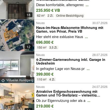
Diese komfortable, altersgerec
...
235.950 € VB
18
62 m²
2 Zi.
Online-Besichtigung
Neuss
30.07.2026
Haus-im-Haus-Maisonette-Wohnung mit
Garten, von Privat, Preis VB
Hier steht eine exklusive Haus
...
696.000 €
12
150 m²
3,5 Zi.
Neuss
28.07.2026
4-Zimmer-Gartenwohnung inkl. Garage in
Uedesheim
In gefragter Lage von Neuss pr
...
399.000 €
110 m²
4 Zi.
Virtueller Rundgang
Neuss
24.07.2026
Attraktive Erdgeschosswohnung mit
Garten und TG-Stellplatz – vielseitig
nutzbar
Ob zur Eigennutzung oder als a
...
219.000 €