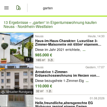
Start
13 Ergebnisse –
„garten“ in Eigentumswohnung kaufen
Neuss - Nordrhein-Westfalen
Merkliste
Neuss
Heute, 14:30
Haus-im-Haus-Charakter: Luxuriöse 3-
Zimmer-Maisonette mit 650m² eigenem
Nachrichten
Grundstück in Top-Lage Neuss
Diese im Jahr 2021 errichtete,
...
985.000 €
Anzeige aufgeben
19
165 m²
3 Zi.
Neuss
Gestern, 17:07
Attraktive 1-Zimmer-
Erdgeschosswohnung im Herzen von
Neuss
Diese bezugsfreie 1-Zimmer-Eig
...
110.000 €
32 m²
1 Zi.
Virtueller Rundgang
Neuss
01.08.2026
Helle,freundliche,altersgerechte EG
Wohnung,zentral,eigene Garten