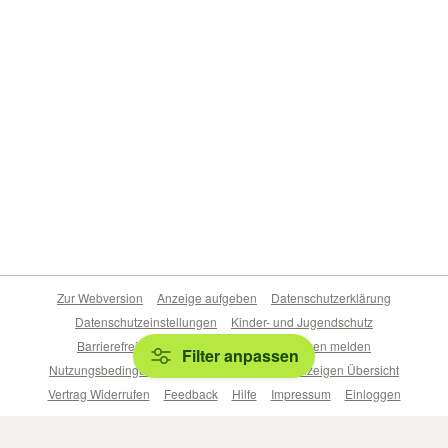
Zur Webversion
Anzeige aufgeben
Datenschutzerklärung
Datenschutzeinstellungen
Kinder- und Jugendschutz
Barrierefreiheitserklärung
Sicherheitslücken melden
Filter anpassen
Nutzungsbedingungen
Beliebte Suchen
Anzeigen Übersicht
Vertrag Widerrufen
Feedback
Hilfe
Impressum
Einloggen