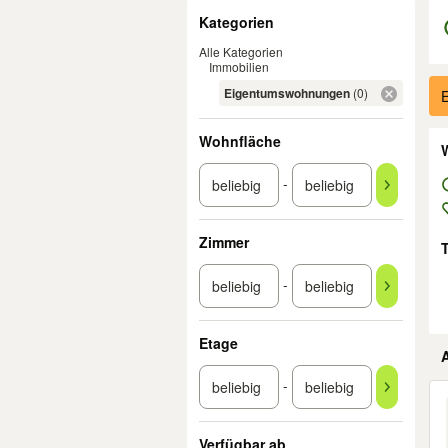
Filter
Kategorien
Alle Kategorien
Immobilien
Er
Eigentumswohnungen
(0)
E
Wohnfläche
W
-
Zimmer
-
Etage
-
Verfügbar ab