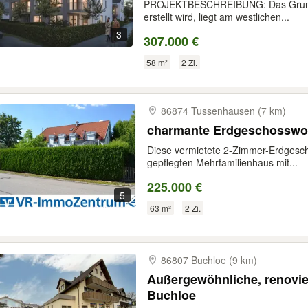
PROJEKTBESCHREIBUNG: Das Grunds
erstellt wird, liegt am westlichen...
3
307.000 €
58 m²
2 Zi.
86874 Tussenhausen (7 km)
charmante Erdgeschossw
Diese vermietete 2-Zimmer-Erdgesch
gepflegten Mehrfamilienhaus mit...
225.000 €
5
63 m²
2 Zi.
86807 Buchloe (9 km)
Außergewöhnliche, renovi
Buchloe