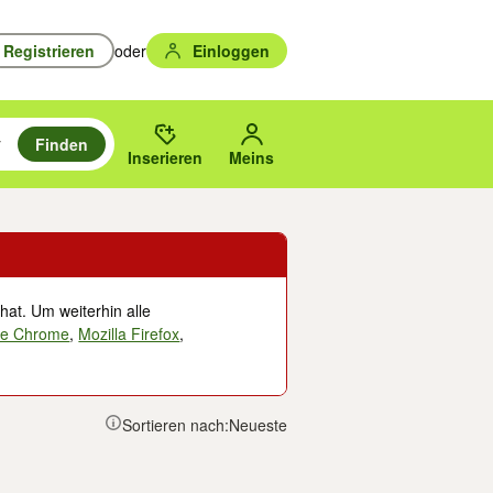
Registrieren
oder
Einloggen
Finden
en durchsuchen und mit Eingabetaste auswählen.
n um zu suchen, oder Vorschläge mit den Pfeiltasten nach oben/unten
des gewählten Orts oder PLZ.
Inserieren
Meins
hat. Um weiterhin alle
le Chrome
,
Mozilla Firefox
,
Sortieren nach:
Neueste