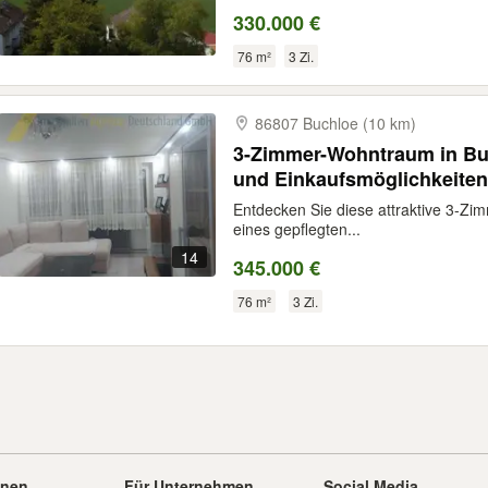
330.000 €
76 m²
3 Zi.
86807 Buchloe (10 km)
3-Zimmer-Wohntraum in Bu
und Einkaufsmöglichkeiten
Entdecken Sie diese attraktive 3-Z
eines gepflegten...
14
345.000 €
76 m²
3 Zi.
onen
Für Unternehmen
Social Media