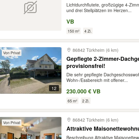
Lichtdurchflutete, großzügige 4-Zi
und drei Stellplätzen im Herzen...
VB
150 m²
4 Zi.
86842 Türkheim (6 km)
Von Privat
Gepflegte 2-Zimmer-Dach
provisionsfrei!
Die sehr gepflegte Dachgeschosswoh
Wohn-/Essbereich mit offener...
12
230.000 € VB
65 m²
2 Zi.
86842 Türkheim (6 km)
Von Privat
Attraktive Maisonettewohn
Beschreibung Attraktive Maisonette