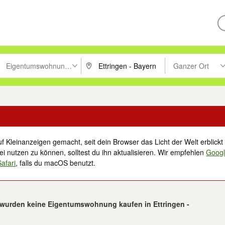
Eigentumswohnungen
Ganzer Ort
ken um zu suchen, oder Vorschläge mit den Pfeiltasten nach oben/unt
PLZ oder Ort eingeben. Eingabetaste drücke
Suche im Umkreis 
f Kleinanzeigen gemacht, seit dein Browser das Licht der Welt erblickt 
i nutzen zu können, solltest du ihn aktualisieren. Wir empfehlen
Goog
Safari
, falls du macOS benutzt.
 wurden keine Eigentumswohnung kaufen in Ettringen -