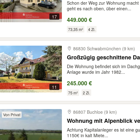
Schon der Weg zur Wohnung macht 
geht es nach oben, über einen...
17
449.000 €
73,35 m²
4 Zi.
86830 Schwabmünchen (9 km)
Großzügig geschnittene 
Die Wohnung befindet sich im Dachg
Anlage wurde im Jahr 1982...
245.000 €
11
75 m²
2 Zi.
86807 Buchloe (9 km)
Von Privat
Wohnung mit Alpenblick ve
Achtung Kapitalanleger es ist eine g
1150€ in kalt Miete...