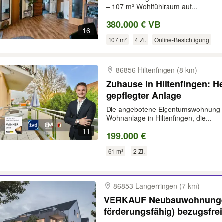
– 107 m² Wohlfühlraum auf...
380.000 € VB
16
107 m²
4 Zi.
Online-Besichtigung
86856 Hiltenfingen (8 km)
Zuhause in Hiltenfingen: 
gepflegter Anlage
Die angebotene Eigentumswohnung be
Wohnanlage in Hiltenfingen, die...
11
199.000 €
61 m²
2 Zi.
86853 Langerringen (7 km)
VERKAUF Neubauwohnungen
förderungsfähig) bezugsfre