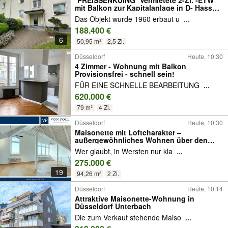
*PREISSENKUING* Vermietete 2-Zi. -ETW
mit Balkon zur Kapitalanlage in D- Hassels
! Provisionsfrei !
Das Objekt wurde 1960 erbaut u
...
188.400 €
6
50,95 m²
2,5 Zi.
Düsseldorf
Heute, 10:30
4 Zimmer - Wohnung mit Balkon
Provisionsfrei - schnell sein!
FÜR EINE SCHNELLE BEARBEITUNG
...
620.000 €
79 m²
4 Zi.
Düsseldorf
Heute, 10:30
Maisonette mit Loftcharakter –
außergewöhnliches Wohnen über den
Dächern von Düsseldorf-Wersten
Wer glaubt, in Wersten nur kla
...
275.000 €
19
94,26 m²
2 Zi.
Düsseldorf
Heute, 10:14
Attraktive Maisonette-Wohnung in
Düsseldorf Unterbach
Die zum Verkauf stehende Maiso
...