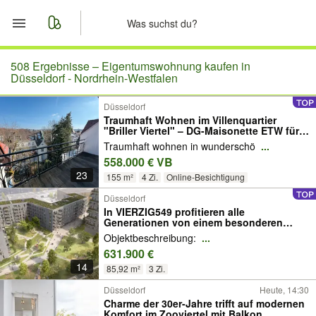
Start
508 Ergebnisse –
Eigentumswohnung kaufen in
Düsseldorf - Nordrhein-Westfalen
Merkliste
Düsseldorf
Traumhaft Wohnen im Villenquartier
"Briller Viertel" – DG-Maisonette ETW für
Nachrichten
Individualisten
Traumhaft wohnen in wunderschö
...
558.000 € VB
Anzeige aufgeben
23
155 m²
4 Zi.
Online-Besichtigung
Düsseldorf
In VIERZIG549 profitieren alle
Generationen von einem besonderen
Konzept: Großzügige Grünflächen mit
Objektbeschreibung:
...
schattenspendenden Bäumen,
631.900 €
Spielplätzen und Bänken ergänzen den
hellen, offenen Stil der...
14
85,92 m²
3 Zi.
Düsseldorf
Heute, 14:30
Charme der 30er-Jahre trifft auf modernen
Komfort im Zooviertel mit Balkon