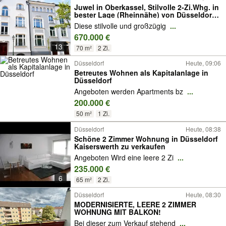
Juwel in Oberkassel, Stilvolle 2-Zi.Whg. in
bester Lage (Rheinnähe) von Düsseldorf-
Oberkassel
Diese stilvolle und großzügig
...
670.000 €
13
70 m²
2 Zi.
Düsseldorf
Heute, 09:06
Betreutes Wohnen als Kapitalanlage in
Düsseldorf
Angeboten werden Apartments bz
...
200.000 €
50 m²
1 Zi.
Düsseldorf
Heute, 08:38
Schöne 2 Zimmer Wohnung in Düsseldorf
Kaiserswerth zu verkaufen
Angeboten Wird eine leere 2 Zi
...
235.000 €
6
65 m²
2 Zi.
Düsseldorf
Heute, 08:30
MODERNISIERTE, LEERE 2 ZIMMER
WOHNUNG MIT BALKON!
Bei dieser zum Verkauf stehend
...