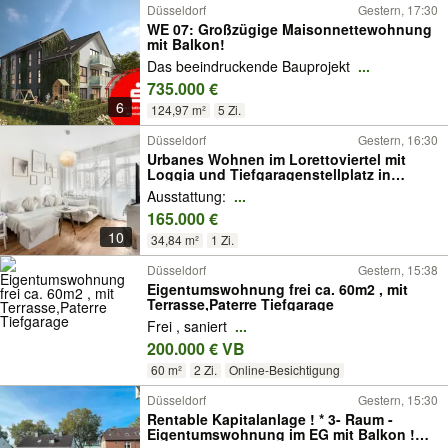
Düsseldorf
Gestern, 17:30
WE 07: Großzügige Maisonnettewohnung
mit Balkon!
Das beeindruckende Bauprojekt
...
735.000 €
6
124,97 m²
5 Zi.
Düsseldorf
Gestern, 16:30
Urbanes Wohnen im Lorettoviertel mit
Loggia und Tiefgaragenstellplatz in
Düsseldorf
Ausstattung:
...
165.000 €
10
34,84 m²
1 Zi.
Düsseldorf
Gestern, 15:38
Eigentumswohnung frei ca. 60m2 , mit
Terrasse,Paterre Tiefgarage
Frei , saniert
...
200.000 € VB
60 m²
2 Zi.
Online-Besichtigung
Düsseldorf
Gestern, 15:30
Rentable Kapitalanlage ! * 3- Raum -
Eigentumswohnung im EG mit Balkon !