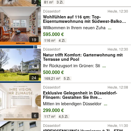
7
81 m²
3 Zi.
Düsseldorf
Heute, 12:30
Wohlfühlen auf 116 qm: Top-
Eigentumswohnung mit Südwest-Balkon
in Golzheim
Willkommen in Ihrem neuen Zuha
...
595.000 €
19
116 m²
4 Zi.
Düsseldorf
Heute, 12:30
Natur trifft Komfort: Gartenwohnung mit
Terrasse und Pool
Ihr Rückzugsort im Grünen: Sti
...
500.000 €
24
169,21 m²
5 Zi.
Düsseldorf
Heute, 12:08
Exklusive Gelegenheit in Düsseldorf-
Flingern: Gestalten Sie Ihre
Traumwohnung - Provisionsfrei
Mitten im lebendigen Düsseldor
...
299.000 €
6
117 m²
4,5 Zi.
Düsseldorf
Heute, 11:30