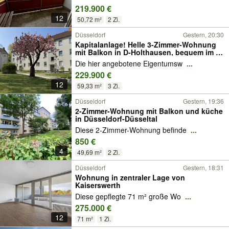
219.900 €
12
50,72 m²
2 Zi.
Düsseldorf
Gestern, 20:30
Kapitalanlage! Helle 3-Zimmer-Wohnung
mit Balkon in D-Holthausen, bequem im 1.
OG
Die hier angebotene Eigentumsw
...
229.900 €
12
59,33 m²
3 Zi.
Düsseldorf
Gestern, 19:36
2-Zimmer-Wohnung mit Balkon und küche
in Düsseldorf-Düsseltal
Diese 2-Zimmer-Wohnung befinde
...
850 €
4
49,69 m²
2 Zi.
Düsseldorf
Gestern, 18:31
Wohnung in zentraler Lage von
Kaiserswerth
Diese gepflegte 71 m² große Wo
...
275.000 €
12
71 m²
1 Zi.