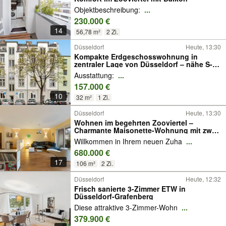
Objektbeschreibung:
...
230.000 €
14
56,78 m²
2 Zi.
Düsseldorf
Heute, 13:30
Kompakte Erdgeschosswohnung in
zentraler Lage von Düsseldorf – nähe S-
Bahnhof
Ausstattung:
...
157.000 €
10
32 m²
1 Zi.
Düsseldorf
Heute, 13:30
Wohnen im begehrten Zooviertel –
Charmante Maisonette-Wohnung mit zwei
Balkonen
Willkommen in Ihrem neuen Zuha
...
680.000 €
17
106 m²
2 Zi.
Düsseldorf
Heute, 12:32
Frisch sanierte 3-Zimmer ETW in
Düsseldorf-Grafenberg
Diese attraktive 3-Zimmer-Wohn
...
379.900 €