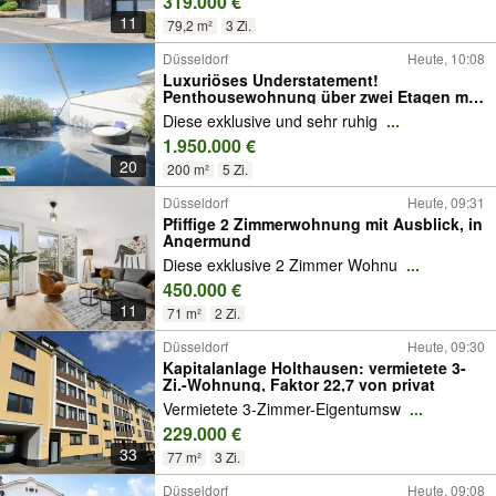
319.000 €
11
79,2 m²
3 Zi.
Düsseldorf
Heute, 10:08
Luxuriöses Understatement!
Penthousewohnung über zwei Etagen mit
großer Dachterrasse
Diese exklusive und sehr ruhig
...
1.950.000 €
20
200 m²
5 Zi.
Düsseldorf
Heute, 09:31
Pfiffige 2 Zimmerwohnung mit Ausblick, in
Angermund
Diese exklusive 2 Zimmer Wohnu
...
450.000 €
11
71 m²
2 Zi.
Düsseldorf
Heute, 09:30
Kapitalanlage Holthausen: vermietete 3-
Zi.-Wohnung, Faktor 22,7 von privat
Vermietete 3-Zimmer-Eigentumsw
...
229.000 €
33
77 m²
3 Zi.
Düsseldorf
Heute, 09:08