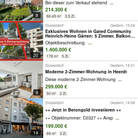
Provisionsfrei !
Bei dieser zum Verkauf stehend
...
214.300 €
8
60,43 m²
3,5 Zi.
Düsseldorf
Gestern, 15:04
Exklusives Wohnen in Gated Community
Heinrich-Heine Gärten: 5 Zimmer, Balkon,
Garten & TG-Stellplatz
Objektbeschreibung:
...
1.400.000 €
20
178 m²
5 Zi.
Düsseldorf
Gestern, 14:31
Moderne 2-Zimmer-Wohnung in Heerdt
Diese moderne 2-Zimmer-Wohnung
...
299.000 €
9
50 m²
2 Zi.
Düsseldorf
Gestern, 14:08
++ Jetzt in Betongold investieren ++
++ Objektnummer: C0327 ++ Ansp
...
199.000 €
14
69 m²
3 Zi.