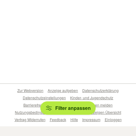
Zur Webversion
Anzeige aufgeben
Datenschutzerklärung
Datenschutzeinstellungen
Kinder- und Jugendschutz
Barrierefreiheitserklärung
Sicherheitslücken melden
Filter anpassen
Nutzungsbedingungen
Beliebte Suchen
Anzeigen Übersicht
Vertrag Widerrufen
Feedback
Hilfe
Impressum
Einloggen