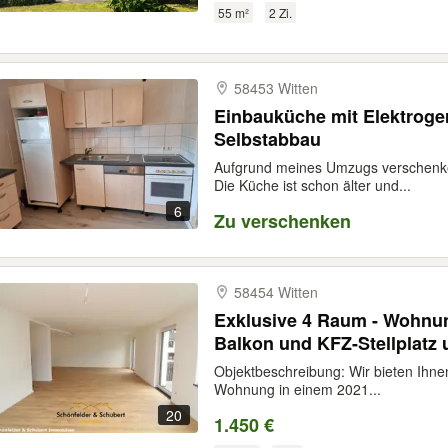
55 m²
2 Zi.
58453 Witten
Einbauküche mit Elektroge
Selbstabbau
Aufgrund meines Umzugs verschenke
Die Küche ist schon älter und...
6
Zu verschenken
58454 Witten
Exklusive 4 Raum - Wohnu
Balkon und KFZ-Stellplatz 
Objektbeschreibung: Wir bieten Ihne
Wohnung in einem 2021...
20
1.450 €