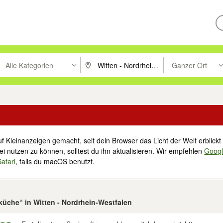
Alle Kategorien
Ganzer Ort
ken um zu suchen, oder Vorschläge mit den Pfeiltasten nach oben/unt
PLZ oder Ort eingeben. Eingabetaste drücke
Suche im Umkreis 
f Kleinanzeigen gemacht, seit dein Browser das Licht der Welt erblickt 
i nutzen zu können, solltest du ihn aktualisieren. Wir empfehlen
Goog
Safari
, falls du macOS benutzt.
küche“ in Witten - Nordrhein-Westfalen