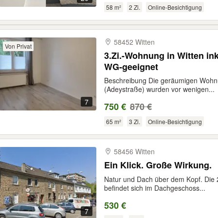
58 m²
2 Zi.
Online-Besichtigung
58452 Witten
Von Privat
3.Zi.-Wohnung in Witten ink
WG-geeignet
Beschreibung Die geräumigen Wohnu
(Adeystraße) wurden vor wenigen...
7
750 €
870 €
65 m²
3 Zi.
Online-Besichtigung
58456 Witten
Ein Klick. Große Wirkung.
Natur und Dach über dem Kopf. Die
befindet sich im Dachgeschoss...
530 €
7