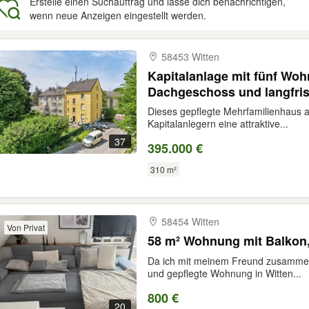
Erstelle einen Suchauftrag und lasse dich benachrichtigen,
wenn neue Anzeigen eingestellt werden.
gebnisse
58453 Witten
Kapitalanlage mit fünf Wo
Dachgeschoss und langfri
Dieses gepflegte Mehrfamilienhaus 
Kapitalanlegern eine attraktive...
37
395.000 €
310 m²
58454 Witten
Von Privat
58 m² Wohnung mit Balkon,
Da ich mit meinem Freund zusammen
und gepflegte Wohnung in Witten...
800 €
20