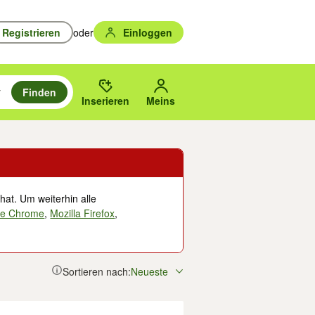
Registrieren
oder
Einloggen
Finden
en durchsuchen und mit Eingabetaste auswählen.
n um zu suchen, oder Vorschläge mit den Pfeiltasten nach oben/unten
des gewählten Orts oder PLZ.
Inserieren
Meins
hat. Um weiterhin alle
le Chrome
,
Mozilla Firefox
,
Sortieren nach:
Neueste