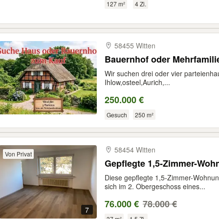
127 m²
4 Zi.
58455 Witten
Bauernhof oder Mehrfamil
Wir suchen drei oder vier parteienh
Ihlow,osteel,Aurich,...
250.000 €
Gesuch
250 m²
58454 Witten
Von Privat
Gepflegte 1,5-Zimmer-Woh
Diese gepflegte 1,5-Zimmer-Wohnung
sich im 2. Obergeschoss eines...
76.000 €
78.000 €
7
37 m²
1,5 Zi.