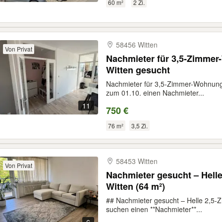
60 m²
2 Zi.
58456 Witten
Von Privat
Nachmieter für 3,5-Zimmer
Witten gesucht
Nachmieter für 3,5-Zimmer-Wohnung
zum 01.10. einen Nachmieter...
11
750 €
76 m²
3,5 Zi.
58453 Witten
Von Privat
Nachmieter gesucht – Hell
Witten (64 m²)
## Nachmieter gesucht – Helle 2,5-
suchen einen **Nachmieter**...