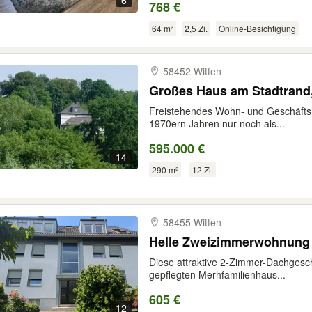
6
768 €
64 m²
2,5 Zi.
Online-Besichtigung
58452 Witten
Großes Haus am Stadtrand
Freistehendes Wohn- und Geschäftsh
1970ern Jahren nur noch als...
595.000 €
14
290 m²
12 Zi.
58455 Witten
Helle Zweizimmerwohnung 
Diese attraktive 2-Zimmer-Dachgesc
gepflegten Merhfamilienhaus...
605 €
12