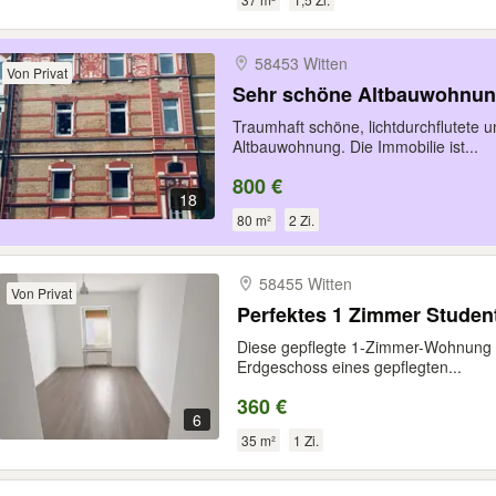
58453 Witten
Von Privat
Sehr schöne Altbauwohnu
Traumhaft schöne, lichtdurchflutete 
Altbauwohnung. Die Immobilie ist...
800 €
18
80 m²
2 Zi.
58455 Witten
Von Privat
Perfektes 1 Zimmer Studen
Diese gepflegte 1-Zimmer-Wohnung m
Erdgeschoss eines gepflegten...
360 €
6
35 m²
1 Zi.