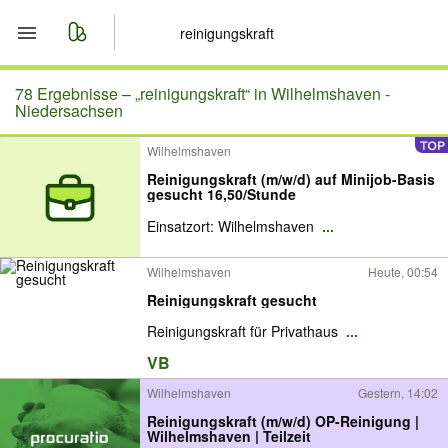
Start
78 Ergebnisse –
„reinigungskraft“ in Wilhelmshaven -
Niedersachsen
Merkliste
Wilhelmshaven
Reinigungskraft (m/w/d) auf Minijob-Basis
Nachrichten
gesucht 16,50/Stunde
Einsatzort: Wilhelmshaven
...
Anzeige aufgeben
Wilhelmshaven
Heute, 00:54
Reinigungskraft gesucht
Reinigungskraft für Privathaus
...
VB
Wilhelmshaven
Gestern, 14:02
Reinigungskraft (m/w/d) OP-Reinigung |
Wilhelmshaven | Teilzeit