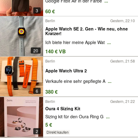
Google Fitbit Air in der Farbe
...
3
60 €
Berlin
Gestern, 22:10
Apple Watch SE 2. Gen - Wie neu, ohne
Kratzer!
Ich biete hier meine Apple Wat
...
20
140 € VB
Berlin
Gestern, 21:58
Apple Watch Ultra 2
Verkaufe eine sehr gepflegte A
...
6
380 €
Berlin
Gestern, 21:22
Oura 4 Sizing Kit
Sizing kit für den Oura Ring G
...
5 €
2
Direkt kaufen