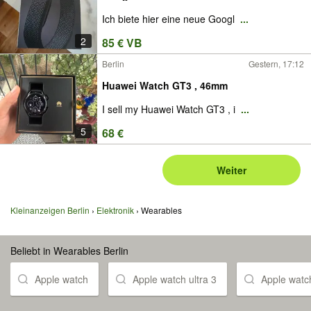
Ich biete hier eine neue Googl
...
2
85 € VB
Berlin
Gestern, 17:12
Huawei Watch GT3 , 46mm
I sell my Huawei Watch GT3 , i
...
5
68 €
Weiter
Kleinanzeigen Berlin
Elektronik
Wearables
Beliebt in Wearables Berlin
Apple watch
Apple watch ultra 3
Apple watch