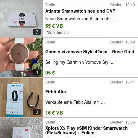
Berlin
Gestern, 19:10
Atlanta Smartwatch neu und OVP
Neue Smartwatch von Atlanta ab
...
55 € VB
7
Direkt kaufen
Berlin
Gestern, 18:49
Garmin vívomove Style 42mm – Rose Gold
Selling my Garmin vívomove Sty
...
4
95 €
Berlin
Gestern, 18:41
Fitbit Alta
Verkaufe eine Fitbit Alta mit
...
3
16 € VB
Berlin
Gestern, 18:36
Xplora X5 Play eSIM Kinder Smartwatch
(Pink/Schwarz) + Folien