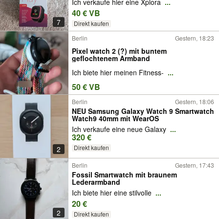
Ich verkaufe hier eine Xplora
...
40 € VB
7
Direkt kaufen
Berlin
Gestern, 18:23
Pixel watch 2 (?) mit buntem
geflochtenem Armband
Ich biete hier meinen Fitness-
...
50 € VB
Berlin
Gestern, 18:06
NEU Samsung Galaxy Watch 9 Smartwatch
Watch9 40mm mit WearOS
Ich verkaufe eine neue Galaxy
...
320 €
Direkt kaufen
2
Berlin
Gestern, 17:43
Fossil Smartwatch mit braunem
Lederarmband
Ich biete hier eine stilvolle
...
20 €
2
Direkt kaufen