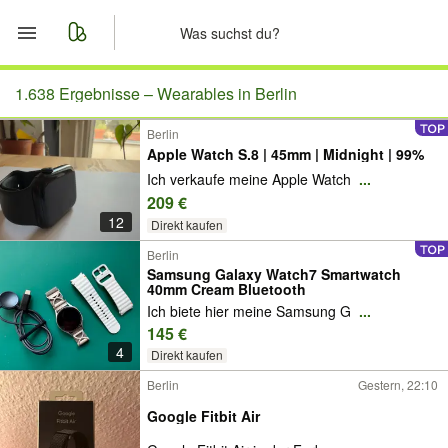
Start
1.638 Ergebnisse –
Wearables in Berlin
Berlin
Merkliste
Apple Watch S.8 | 45mm | Midnight | 99%
Ich verkaufe meine Apple Watch
...
Nachrichten
209 €
12
Direkt kaufen
Anzeige aufgeben
Berlin
Samsung Galaxy Watch7 Smartwatch
40mm Cream Bluetooth
Ich biete hier meine Samsung G
...
145 €
4
Direkt kaufen
Berlin
Gestern, 22:10
Google Fitbit Air