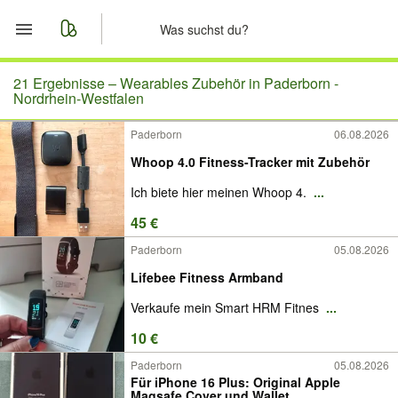
Start
21 Ergebnisse –
Wearables Zubehör in Paderborn -
Nordrhein-Westfalen
Merkliste
Paderborn
06.08.2026
Whoop 4.0 Fitness-Tracker mit Zubehör
Nachrichten
Ich biete hier meinen Whoop 4.
...
Anzeige aufgeben
45 €
Paderborn
05.08.2026
Lifebee Fitness Armband
Verkaufe mein Smart HRM Fitnes
...
10 €
Paderborn
05.08.2026
Für iPhone 16 Plus: Original Apple
Magsafe Cover und Wallet