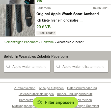
VB
Paderborn
04.06.2026
Original Apple Watch Sport Armband
Ich biete hier ein originales
...
20 € VB
Direkt kaufen
Kleinanzeigen Paderborn
Elektronik
Wearables Zubehör
Beliebt in Wearables Zubehör Paderborn
Apple watch armband
Apple watch ultra armband
Zur Webversion
Anzeige aufgeben
Datenschutzerklärung
Datenschutzeinstellungen
Kinder- und Jugendschutz
Barrierefreiheitserklärung
Sicherheitslücken melden
Filter anpassen
Nutzungsbedingungen
Beliebte Suchen
Anzeigen Übersicht