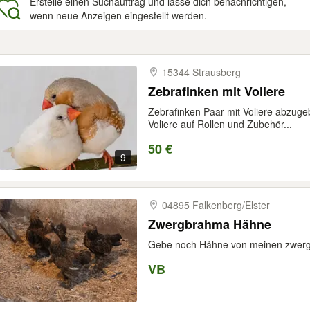
Erstelle einen Suchauftrag und lasse dich benachrichtigen,
wenn neue Anzeigen eingestellt werden.
gebnisse
15344 Strausberg
Zebrafinken mit Voliere
Zebrafinken Paar mit Voliere abzug
Voliere auf Rollen und Zubehör...
50 €
9
04895 Falkenberg/​Elster
Zwergbrahma Hähne
Gebe noch Hähne von meinen zwer
VB