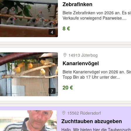
Zebrafinken
Biete Zebrafinken von 2026 an. Es 
Verkaufe vorwiegend Paarweise....
8 €
4
14913 Jüterbog
Kanarienvögel
Biete Kanarienvögel von 2026 an. Si
Topp Bin ab 17 Uhr unter der...
20 €
7
15562 Rüdersdorf
Zuchttauben abzugeben
Hallo. Wir bieten hier die Taubenzuch