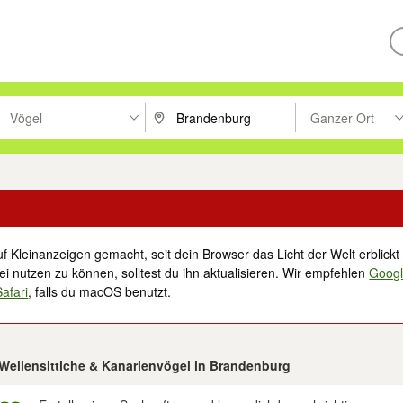
Vögel
Ganzer Ort
ken um zu suchen, oder Vorschläge mit den Pfeiltasten nach oben/unt
PLZ oder Ort eingeben. Eingabetaste drücke
Suche im Umkreis 
f Kleinanzeigen gemacht, seit dein Browser das Licht der Welt erblickt 
i nutzen zu können, solltest du ihn aktualisieren. Wir empfehlen
Goog
Safari
, falls du macOS benutzt.
 Wellensittiche & Kanarienvögel in Brandenburg