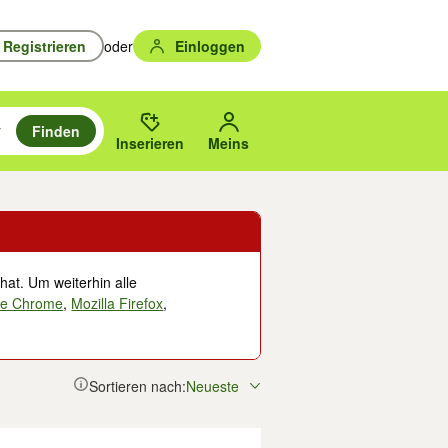
Registrieren
oder
Einloggen
Finden
en durchsuchen und mit Eingabetaste auswählen.
n um zu suchen, oder Vorschläge mit den Pfeiltasten nach oben/unten
des gewählten Orts oder PLZ.
Inserieren
Meins
hat. Um weiterhin alle
le Chrome
,
Mozilla Firefox
,
Sortieren nach:
Neueste