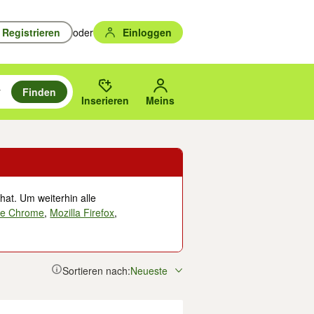
Registrieren
oder
Einloggen
Finden
en durchsuchen und mit Eingabetaste auswählen.
n um zu suchen, oder Vorschläge mit den Pfeiltasten nach oben/unten
des gewählten Orts oder PLZ.
Inserieren
Meins
hat. Um weiterhin alle
le Chrome
,
Mozilla Firefox
,
Sortieren nach:
Neueste