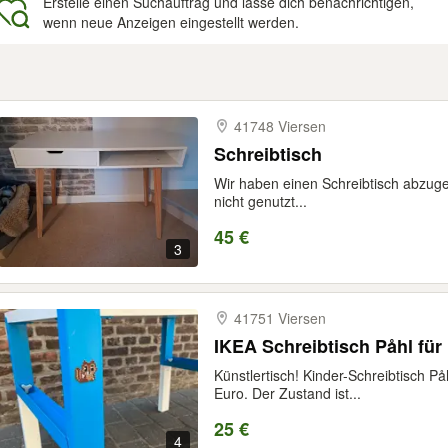
Erstelle einen Suchauftrag und lasse dich benachrichtigen,
wenn neue Anzeigen eingestellt werden.
gebnisse
41748 Viersen
Schreibtisch
Wir haben einen Schreibtisch abzug
nicht genutzt...
45 €
3
41751 Viersen
IKEA Schreibtisch Påhl für
Künstlertisch! Kinder-Schreibtisch P
Euro. Der Zustand ist...
25 €
4