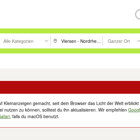
Alle Kategorien
Ganzer Ort
ken um zu suchen, oder Vorschläge mit den Pfeiltasten nach oben/unt
PLZ oder Ort eingeben. Eingabetaste drücke
Suche im Umkreis 
tronik
Familie, Kind & Baby
Haustiere
Freizeit, Hobby & Nachbarschaft
f Kleinanzeigen gemacht, seit dein Browser das Licht der Welt erblickt 
i nutzen zu können, solltest du ihn aktualisieren. Wir empfehlen
Goog
Safari
, falls du macOS benutzt.