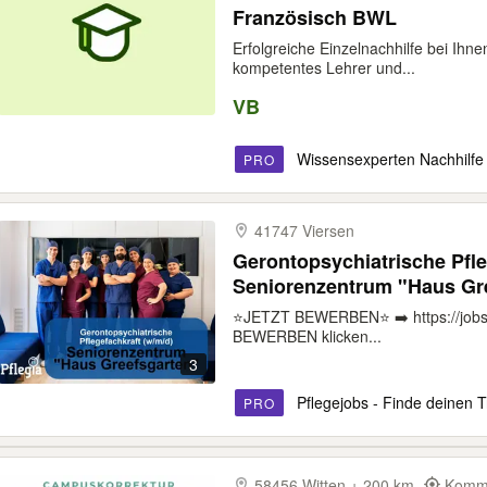
Französisch BWL
Erfolgreiche Einzelnachhilfe bei Ihne
kompetentes Lehrer und...
VB
Wissensexperten Nachhilfe
PRO
41747 Viersen
Gerontopsychiatrische Pfle
Seniorenzentrum "Haus Gr
⭐️JETZT BEWERBEN⭐️ ➡️ https://jobs
BEWERBEN klicken...
3
Pflegejobs - Finde deinen T
PRO
58456 Witten + 200 km
Kommt