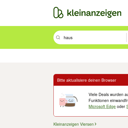
Suchbegriff eingeben. Eingabetaste drüc
Immobilien
Mode & Beauty
Auto, Rad & Boot
Haus & Garten
Jobs
Elek
Bitte aktualisiere deinen Browser
Viele Deals wurden au
Funktionen einwandfre
Microsoft Edge
oder
Kleinanzeigen Viersen