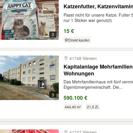
Katzenfutter, Katzenvitami
Passt nicht für unsere Katze. Futter
nur 1 Sticker war genutzt)
15 €
3
Direkt kaufen
41748 Viersen
Kapitalanlage Mehrfamilien
Wohnungen
Das Mehrfamilienhaus mit fünf vermi
Eigentümergemeinschaft. Die...
3
590.100 €
444,40 m²
21,5 Zi.
41747 Viersen