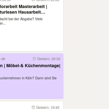
orarbeit Masterarbeit |
kturlesen Hausarbeit
n lassen
dacht bei der Abgabe? Viele
r...
 dir
Gestern, 20:32
n | Möbel-& Küchenmontage|
sunternehmen in Köln? Dann sind Sie
Gestern, 19:45