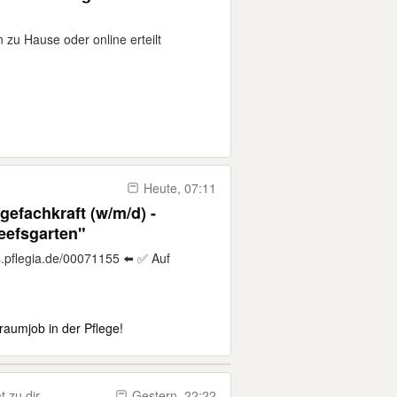
n zu Hause oder online erteilt
Heute, 07:11
gefachkraft (w/m/d) -
eefsgarten"
.pflegia.de/00071155 ⬅️ ✅ Auf
raumjob in der Pflege!
 zu dir
Gestern, 22:22