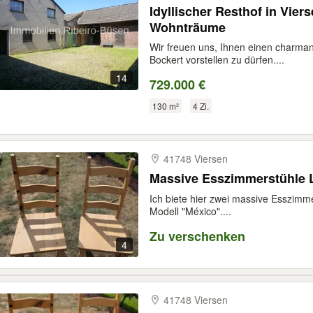
Idyllischer Resthof in Viers
Wohnträume
Wir freuen uns, Ihnen einen charmant
Bockert vorstellen zu dürfen....
14
729.000 €
130 m²
4 Zi.
41748 Viersen
Massive Esszimmerstühle L
Ich biete hier zwei massive Esszimm
Modell "México"....
Zu verschenken
4
41748 Viersen