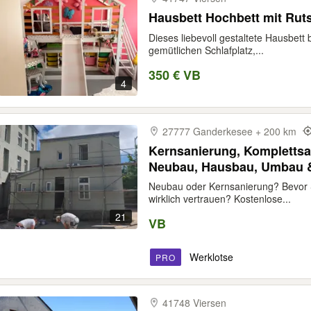
Hausbett Hochbett mit Rut
Dieses liebevoll gestaltete Hausbett 
gemütlichen Schlafplatz,...
350 € VB
4
27777 Ganderkesee + 200 km
Kernsanierung, Komplettsa
Neubau, Hausbau, Umbau &
polnische Fachbetriebe & 
Neubau oder Kernsanierung? Bevor 
prüfen | Vor-Ort-Beratung 
wirklich vertrauen? Kostenlose...
Hamburg
21
VB
Werklotse
PRO
41748 Viersen