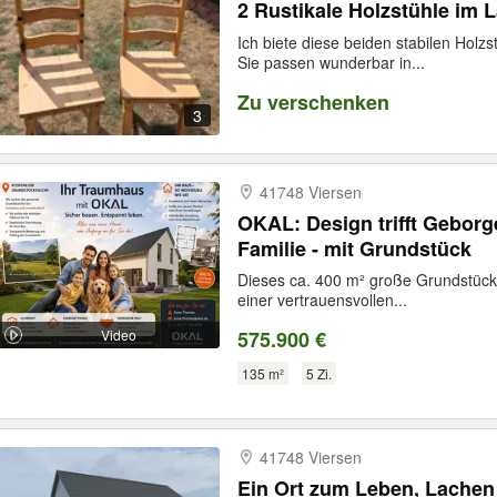
2 Rustikale Holzstühle im 
Ich biete diese beiden stabilen Holzs
Sie passen wunderbar in...
Zu verschenken
3
41748 Viersen
OKAL: Design trifft Geborge
Familie - mit Grundstück
Dieses ca. 400 m² große Grundstück
einer vertrauensvollen...
Video
575.900 €
135 m²
5 Zi.
41748 Viersen
Ein Ort zum Leben, Lach