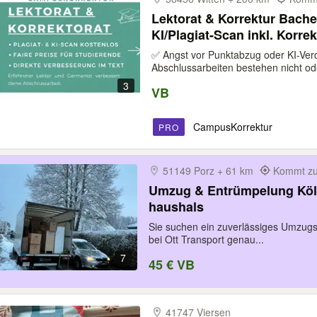
Lektorat & Korrektur Bachel
KI/Plagiat-Scan inkl. Korre
Bachelor Master korrigiere
✅ Angst vor Punktabzug oder KI-Ver
Abschlussarbeiten bestehen nicht ode
3
VB
CampusKorrektur
PRO
51149 Porz + 61 km
Kommt zu
Umzug & Entrümpelung Köl
haushals
Sie suchen ein zuverlässiges Umzug
bei Ott Transport genau...
7
45 € VB
41747 Viersen