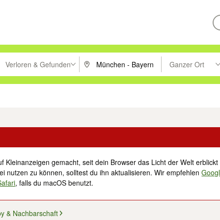
Verloren & Gefunden
Ganzer Ort
ken um zu suchen, oder Vorschläge mit den Pfeiltasten nach oben/unt
PLZ oder Ort eingeben. Eingabetaste drücke
Suche im Umkreis 
tronik
Familie, Kind & Baby
Haustiere
Freizeit, Hobby & Nachbarschaft
f Kleinanzeigen gemacht, seit dein Browser das Licht der Welt erblickt 
i nutzen zu können, solltest du ihn aktualisieren. Wir empfehlen
Goog
Safari
, falls du macOS benutzt.
by & Nachbarschaft