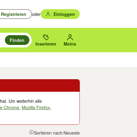
Registrieren
oder
Einloggen
Finden
en durchsuchen und mit Eingabetaste auswählen.
n um zu suchen, oder Vorschläge mit den Pfeiltasten nach oben/unten
des gewählten Orts oder PLZ.
Inserieren
Meins
Musik, Filme & Bücher
Eintrittskarten & Tickets
Dienstleistungen
Versc
hat. Um weiterhin alle
le Chrome
,
Mozilla Firefox
,
Sortieren nach:
Neueste