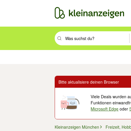
Suchbegriff eingeben. Eingabetaste drüc
Immobilien
Mode & Beauty
Auto, Rad & Boot
Haus & Garten
Jobs
Elek
Bitte aktualisiere deinen Browser
Viele Deals wurden au
Funktionen einwandfre
Microsoft Edge
oder
Kleinanzeigen München
Freizeit, Hob