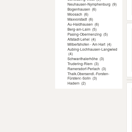
Neuhausen-Nymphenburg
(9)
Bogenhausen
(6)
Moosach
(6)
Maxvorstadt
(6)
Au-Haidhausen
(6)
Berg-am-Laim
(5)
Pasing-Obermenzing
(5)
Altstadt-Lehel
(4)
Milbertshofen - Am Hart
(4)
Aubing-Lochhausen-Langwied
(4)
Schwanthalerhöhe
(3)
Trudering-Riem
(3)
Ramersdorf-Perlach
(3)
Thalk.Obersendl.-Forsten-
Fürstenr.-Solln
(3)
Hadern
(2)