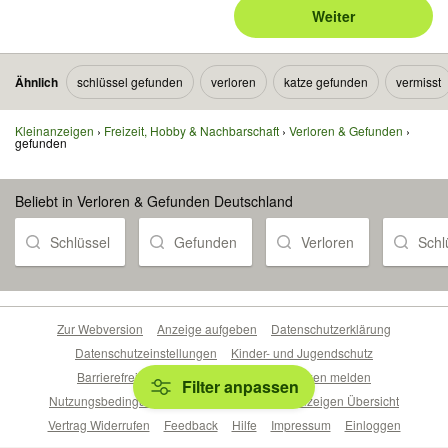
Weiter
Ähnlich
schlüssel gefunden
verloren
katze gefunden
vermisst
Kleinanzeigen
Freizeit, Hobby & Nachbarschaft
Verloren & Gefunden
gefunden
Beliebt in Verloren & Gefunden Deutschland
Schlüssel
Gefunden
Verloren
Schl
Zur Webversion
Anzeige aufgeben
Datenschutzerklärung
Datenschutzeinstellungen
Kinder- und Jugendschutz
Barrierefreiheitserklärung
Sicherheitslücken melden
Filter anpassen
Nutzungsbedingungen
Beliebte Suchen
Anzeigen Übersicht
Vertrag Widerrufen
Feedback
Hilfe
Impressum
Einloggen