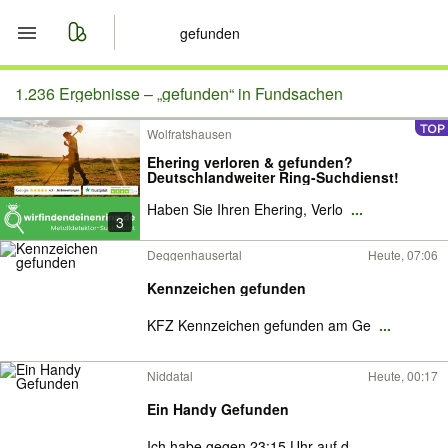
Start
1.236 Ergebnisse –
„gefunden“ in Fundsachen
Wolfratshausen
Merkliste
Ehering verloren & gefunden?
Deutschlandweiter Ring-Suchdienst!
Nachrichten
Haben Sie Ihren Ehering, Verlo
...
3
Anzeige aufgeben
Deggenhausertal
Heute, 07:06
Kennzeichen gefunden
KFZ Kennzeichen gefunden am Ge
...
Niddatal
Heute, 00:17
Ein Handy Gefunden
Ich habe gegen 23:15 Uhr auf d
...