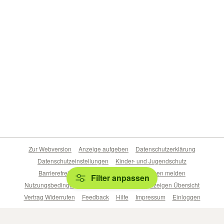
Zur Webversion
Anzeige aufgeben
Datenschutzerklärung
Datenschutzeinstellungen
Kinder- und Jugendschutz
Barrierefreiheitserklärung
Sicherheitslücken melden
Filter anpassen
Nutzungsbedingungen
Beliebte Suchen
Anzeigen Übersicht
Vertrag Widerrufen
Feedback
Hilfe
Impressum
Einloggen