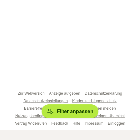
Zur Webversion
Anzeige aufgeben
Datenschutzerklärung
Datenschutzeinstellungen
Kinder- und Jugendschutz
Barrierefreiheitserklärung
Sicherheitslücken melden
Filter anpassen
Nutzungsbedingungen
Beliebte Suchen
Anzeigen Übersicht
Vertrag Widerrufen
Feedback
Hilfe
Impressum
Einloggen