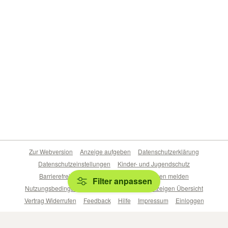
Zur Webversion
Anzeige aufgeben
Datenschutzerklärung
Datenschutzeinstellungen
Kinder- und Jugendschutz
Barrierefreiheitserklärung
Sicherheitslücken melden
Filter anpassen
Nutzungsbedingungen
Beliebte Suchen
Anzeigen Übersicht
Vertrag Widerrufen
Feedback
Hilfe
Impressum
Einloggen