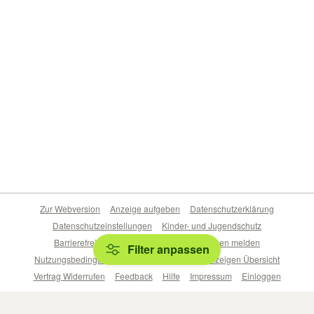
Zur Webversion
Anzeige aufgeben
Datenschutzerklärung
Datenschutzeinstellungen
Kinder- und Jugendschutz
Barrierefreiheitserklärung
Sicherheitslücken melden
Filter anpassen
Nutzungsbedingungen
Beliebte Suchen
Anzeigen Übersicht
Vertrag Widerrufen
Feedback
Hilfe
Impressum
Einloggen