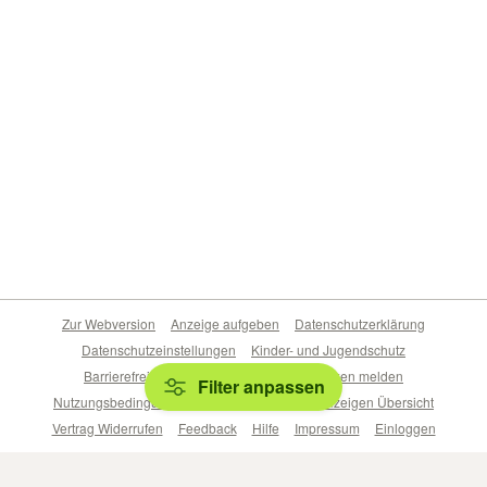
Zur Webversion
Anzeige aufgeben
Datenschutzerklärung
Datenschutzeinstellungen
Kinder- und Jugendschutz
Barrierefreiheitserklärung
Sicherheitslücken melden
Filter anpassen
Nutzungsbedingungen
Beliebte Suchen
Anzeigen Übersicht
Vertrag Widerrufen
Feedback
Hilfe
Impressum
Einloggen