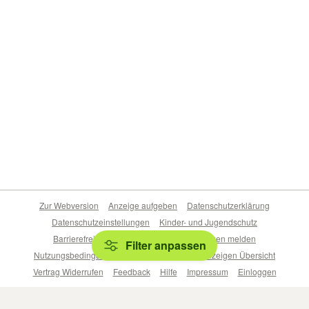
Zur Webversion
Anzeige aufgeben
Datenschutzerklärung
Datenschutzeinstellungen
Kinder- und Jugendschutz
Barrierefreiheitserklärung
Sicherheitslücken melden
Filter anpassen
Nutzungsbedingungen
Beliebte Suchen
Anzeigen Übersicht
Vertrag Widerrufen
Feedback
Hilfe
Impressum
Einloggen