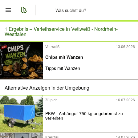
Start
1 Ergebnis –
Verleihservice in Vettweiß - Nordrhein-
Westfalen
Merkliste
Vettweiß
13.06.2026
Chips mit Wanzen
Nachrichten
Tipps mit Wanzen
Anzeige aufgeben
Alternative Anzeigen in der Umgebung
Zülpich
16.07.2026
PKW - Anhänger 750 kg ungebremst zu
verleihen
Kreuzau
14.07.2026