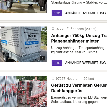
Standardausführung ● Stabiler, voll...
7
ANHÄNGERVERMIETUNG
PRO
97776 Eußenheim (20 km)
Anhänger 750kg Umzug Tr
Planenanhänger mieten
Umzug Anhänger Transportanhänger 
kg Nutzlast: ca. 550 kg Lichtes...
4
ANHÄNGERVERMIETUNG
PRO
97277 Neubrunn (20 km)
Gerüst zu Vermieten Gerüs
Dachfanggerüst
Baugerüst zu vermieten MJ Stahlgerü
Selbstaufbau. Lieferung gegen...