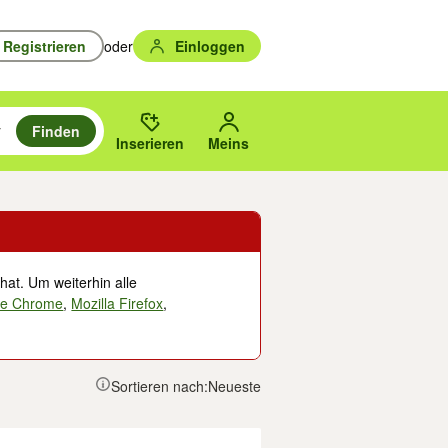
Registrieren
oder
Einloggen
Finden
en durchsuchen und mit Eingabetaste auswählen.
n um zu suchen, oder Vorschläge mit den Pfeiltasten nach oben/unten
des gewählten Orts oder PLZ.
Inserieren
Meins
hat. Um weiterhin alle
le Chrome
,
Mozilla Firefox
,
Sortieren nach:
Neueste