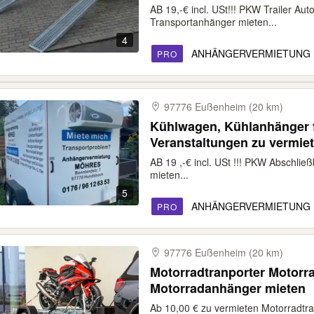
AB 19,-€ incl. USt!!! PKW Trailer Aut
Transportanhänger mieten...
4
ANHÄNGERVERMIETUNG
PRO
97776 Eußenheim (20 km)
Kühlwagen, Kühlanhänger 
Veranstaltungen zu vermie
AB 19 ,-€ incl. USt !!! PKW Abschli
mieten...
5
ANHÄNGERVERMIETUNG
PRO
97776 Eußenheim (20 km)
Motorradtranporter Motorr
Motorradanhänger mieten
Ab 10,00 € zu vermieten Motorradtra