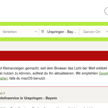
Verleihen
Ganzer Ort
ken um zu suchen, oder Vorschläge mit den Pfeiltasten nach oben/unt
PLZ oder Ort eingeben. Eingabetaste drücke
Suche im Umkreis 
f Kleinanzeigen gemacht, seit dein Browser das Licht der Welt erblickt 
i nutzen zu können, solltest du ihn aktualisieren. Wir empfehlen
Goog
Safari
, falls du macOS benutzt.
en
erleihservice in Urspringen - Bayern