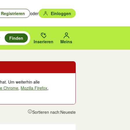
Registrieren
oder
Einloggen
Finden
en durchsuchen und mit Eingabetaste auswählen.
n um zu suchen, oder Vorschläge mit den Pfeiltasten nach oben/unten
des gewählten Orts oder PLZ.
Inserieren
Meins
hat. Um weiterhin alle
le Chrome
,
Mozilla Firefox
,
Sortieren nach:
Neueste