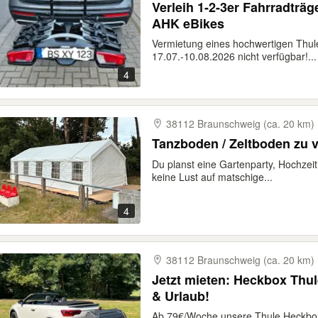
Verleih 1-2-3er Fahrradträ
AHK eBikes
Vermietung eines hochwertigen Thul
17.07.-10.08.2026 nicht verfügbar!...
4
38112 Braunschweig (ca. 20 km)
Tanzboden / Zeltboden zu 
Du planst eine Gartenparty, Hochzeit
keine Lust auf matschige...
4
38112 Braunschweig (ca. 20 km)
Jetzt mieten: Heckbox Thul
& Urlaub!
Ab 79€/Woche unsere Thule Heckbox