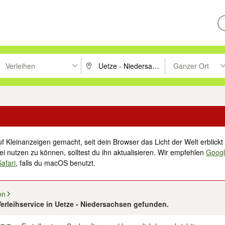
Verleihen
Ganzer Ort
ken um zu suchen, oder Vorschläge mit den Pfeiltasten nach oben/unt
PLZ oder Ort eingeben. Eingabetaste drücke
Suche im Umkreis 
f Kleinanzeigen gemacht, seit dein Browser das Licht der Welt erblickt 
i nutzen zu können, solltest du ihn aktualisieren. Wir empfehlen
Goog
Safari
, falls du macOS benutzt.
en
erleihservice in Uetze - Niedersachsen gefunden.