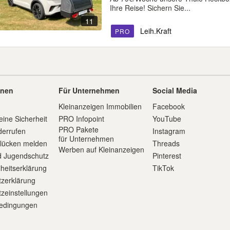
Ihre Reise! Sichern Sie...
11
Leih.Kraft
PRO
onen
Für Unternehmen
Social Media
Kleinanzeigen Immobilien
Facebook
eine Sicherheit
PRO Infopoint
YouTube
PRO Pakete
derrufen
Instagram
für Unternehmen
slücken melden
Threads
Werben auf Kleinanzeigen
d Jugendschutz
Pinterest
iheitserklärung
TikTok
zerklärung
zeinstellungen
edingungen
m