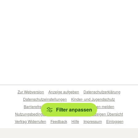
Zur Webversion
Anzeige aufgeben
Datenschutzerklärung
Datenschutzeinstellungen
Kinder- und Jugendschutz
Barrierefreiheitserklärung
Sicherheitslücken melden
Filter anpassen
Nutzungsbedingungen
Beliebte Suchen
Anzeigen Übersicht
Vertrag Widerrufen
Feedback
Hilfe
Impressum
Einloggen